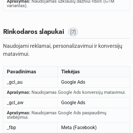
Aprašymas:
Naudojamas užklausų dažniui riboti (GTM
variantas).
Rinkodaros slapukai
(7)
Naudojami reklamai, personalizavimui ir konversijų
matavimui.
Pavadinimas
Tiekėjas
_gcl_au
Google Ads
Aprašymas:
Naudojamas Google Ads konversijų matavimui.
_gcl_aw
Google Ads
Aprašymas:
Naudojamas Google Ads paspaudimų
stebėjimui.
_fbp
Meta (Facebook)