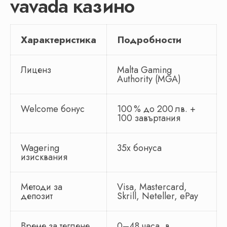
vavada казино
Характеристика
Подробности
Лиценз
Malta Gaming
Authority (MGA)
Welcome бонус
100 % до 200 лв. +
100 завъртания
Wagering
35x бонуса
изисквания
Методи за
Visa, Mastercard,
депозит
Skrill, Neteller, ePay
Време за теглене
0–48 часа, в