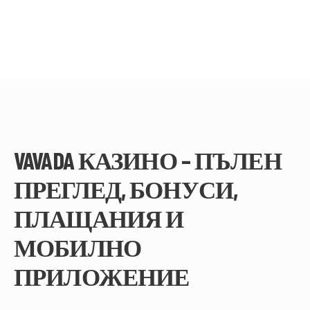
VAVADA КАЗИНО – ПЪЛЕН
ПРЕГЛЕД, БОНУСИ,
ПЛАЩАНИЯ И
МОБИЛНО
ПРИЛОЖЕНИЕ