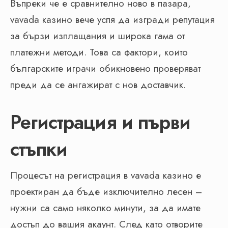
Въпреки че е сравнително ново в пазара,
vavada казино вече успя да изгради репутация
за бързи изплащания и широка гама от
платежни методи. Това са фактори, които
българските играчи обикновено проверяват
преди да се ангажират с нов доставчик.
Регистрация и първи
стъпки
Процесът на регистрация в vavada казино е
проектиран да бъде изключително лесен –
нужни са само няколко минути, за да имате
достъп до вашия акаунт. След като отворите