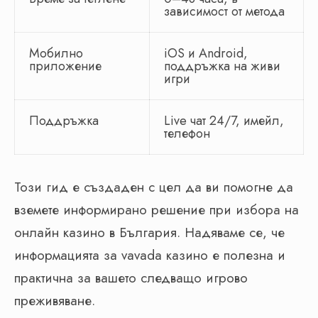
зависимост от метода
Мобилно
iOS и Android,
приложение
поддръжка на живи
игри
Поддръжка
Live чат 24/7, имейл,
телефон
Този гид е създаден с цел да ви помогне да
вземете информирано решение при избора на
онлайн казино в България. Надяваме се, че
информацията за vavada казино е полезна и
практична за вашето следващо игрово
преживяване.