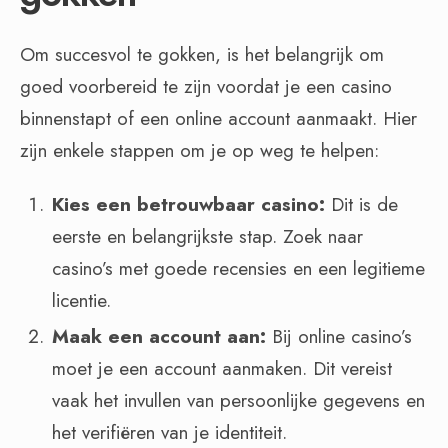
Om succesvol te gokken, is het belangrijk om
goed voorbereid te zijn voordat je een casino
binnenstapt of een online account aanmaakt. Hier
zijn enkele stappen om je op weg te helpen:
Kies een betrouwbaar casino:
Dit is de
eerste en belangrijkste stap. Zoek naar
casino’s met goede recensies en een legitieme
licentie.
Maak een account aan:
Bij online casino’s
moet je een account aanmaken. Dit vereist
vaak het invullen van persoonlijke gegevens en
het verifiëren van je identiteit.