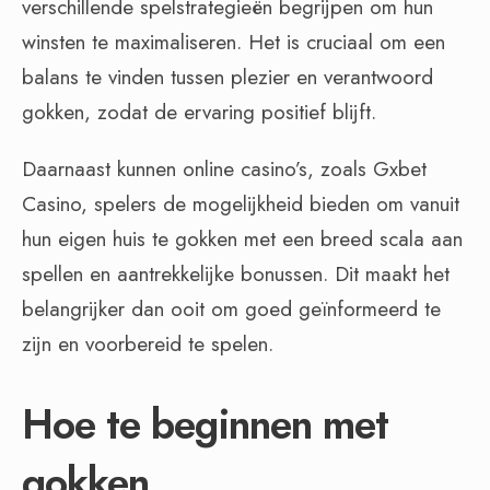
verschillende spelstrategieën begrijpen om hun
winsten te maximaliseren. Het is cruciaal om een
balans te vinden tussen plezier en verantwoord
gokken, zodat de ervaring positief blijft.
Daarnaast kunnen online casino’s, zoals Gxbet
Casino, spelers de mogelijkheid bieden om vanuit
hun eigen huis te gokken met een breed scala aan
spellen en aantrekkelijke bonussen. Dit maakt het
belangrijker dan ooit om goed geïnformeerd te
zijn en voorbereid te spelen.
Hoe te beginnen met
gokken