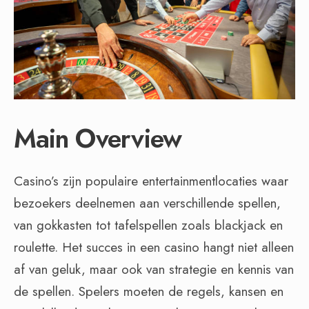
Main Overview
Casino’s zijn populaire entertainmentlocaties waar
bezoekers deelnemen aan verschillende spellen,
van gokkasten tot tafelspellen zoals blackjack en
roulette. Het succes in een casino hangt niet alleen
af van geluk, maar ook van strategie en kennis van
de spellen. Spelers moeten de regels, kansen en