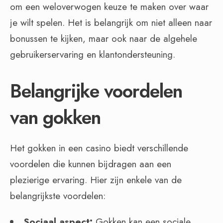
om een weloverwogen keuze te maken over waar
je wilt spelen. Het is belangrijk om niet alleen naar
bonussen te kijken, maar ook naar de algehele
gebruikerservaring en klantondersteuning.
Belangrijke voordelen
van gokken
Het gokken in een casino biedt verschillende
voordelen die kunnen bijdragen aan een
plezierige ervaring. Hier zijn enkele van de
belangrijkste voordelen:
Sociaal aspect:
Gokken kan een sociale