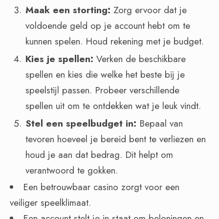
Maak een storting:
Zorg ervoor dat je
voldoende geld op je account hebt om te
kunnen spelen. Houd rekening met je budget.
Kies je spellen:
Verken de beschikbare
spellen en kies die welke het beste bij je
speelstijl passen. Probeer verschillende
spellen uit om te ontdekken wat je leuk vindt.
Stel een speelbudget in:
Bepaal van
tevoren hoeveel je bereid bent te verliezen en
houd je aan dat bedrag. Dit helpt om
verantwoord te gokken.
Een betrouwbaar casino zorgt voor een
veiliger speelklimaat.
Een account stelt je in staat om beloningen en