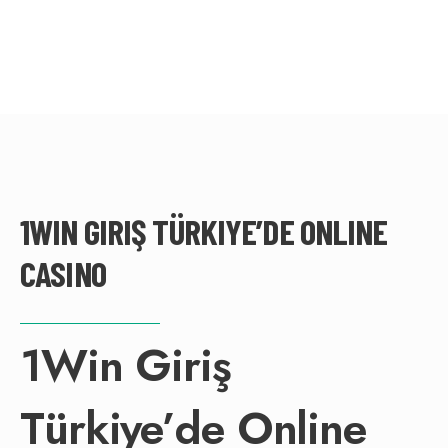
1WIN GIRIŞ TÜRKIYE’DE ONLINE
CASINO
1Win Giriş
Türkiye’de Online