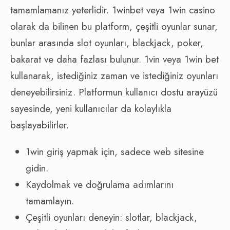
tamamlamanız yeterlidir. 1winbet veya 1win casino
olarak da bilinen bu platform, çeşitli oyunlar sunar,
bunlar arasında slot oyunları, blackjack, poker,
bakarat ve daha fazlası bulunur. 1vin veya 1win bet
kullanarak, istediğiniz zaman ve istediğiniz oyunları
deneyebilirsiniz. Platformun kullanıcı dostu arayüzü
sayesinde, yeni kullanıcılar da kolaylıkla
başlayabilirler.
1win giriş yapmak için, sadece web sitesine
gidin.
Kaydolmak ve doğrulama adımlarını
tamamlayın.
Çeşitli oyunları deneyin: slotlar, blackjack,