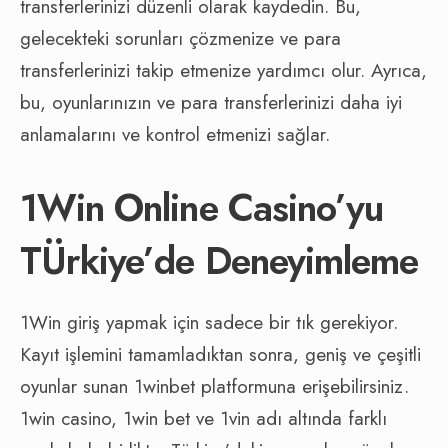
transferlerinizi düzenli olarak kaydedin. Bu,
gelecekteki sorunları çözmenize ve para
transferlerinizi takip etmenize yardımcı olur. Ayrıca,
bu, oyunlarınızın ve para transferlerinizi daha iyi
anlamalarını ve kontrol etmenizi sağlar.
1Win Online Casino’yu
TÜrkiye’de Deneyimleme
1Win giriş yapmak için sadece bir tık gerekiyor.
Kayıt işlemini tamamladıktan sonra, geniş ve çeşitli
oyunlar sunan 1winbet platformuna erişebilirsiniz.
1win casino, 1win bet ve 1vin adı altında farklı