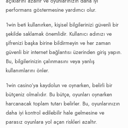
açıklarını azaltır ve oyunlarınızın daha iyi
performans göstermesine yardımcı olur.
1win beti kullanırken, kişisel bilgilerinizi güvenli bir
şekilde saklamak önemlidir. Kullanıcı adınızı ve
şifrenizi başka birine bildirmeyin ve her zaman
güvenli bir internet bağlantısı üzerinden giriş yapın.
Bu, bilgilerinizin çalınmasını veya yanlış
kullanımlarını önler.
1win casino’ya kaydolun ve oynarken, belirli bir
bütçeniz olmalıdır. Bu bütçe, oyunları oynarken
harcanacak toplam tutarı belirler. Bu, oyunlarınızın
daha iyi kontrol edilebilir hale gelmesine ve
parasız oyunlara yol açan riskleri azaltır.