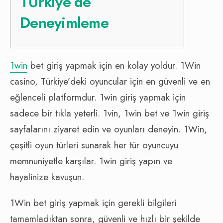
TÜrkiye’de
Deneyimleme
1win
bet giriş yapmak için en kolay yoldur. 1Win
casino, Türkiye’deki oyuncular için en güvenli ve en
eğlenceli platformdur. 1win giriş yapmak için
sadece bir tıkla yeterli. 1vin, 1win bet ve 1win giriş
sayfalarını ziyaret edin ve oyunları deneyin. 1Win,
çeşitli oyun türleri sunarak her tür oyuncuyu
memnuniyetle karşılar. 1win giriş yapın ve
hayalinize kavuşun.
1Win bet giriş yapmak için gerekli bilgileri
tamamladıktan sonra, güvenli ve hızlı bir şekilde