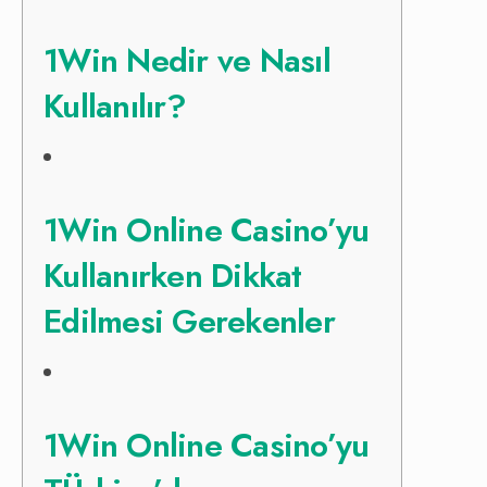
1Win Nedir ve Nasıl
Kullanılır?
1Win Online Casino’yu
Kullanırken Dikkat
Edilmesi Gerekenler
1Win Online Casino’yu