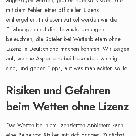
angezogen werden, gibt es ebenso Risiken, die
mit dem Fehlen einer offiziellen Lizenz
einhergehen. In diesem Artikel werden wir die
Erfahrungen und die Herausforderungen
beleuchten, die Spieler bei Wettanbietern ohne
Lizenz in Deutschland machen könnten. Wir zeigen
auf, welche Aspekte dabei besonders wichtig
sind, und geben Tipps, auf was man achten sollte.
Risiken und Gefahren
beim Wetten ohne Lizenz
Das Wetten bei nicht lizenzierten Anbietern kann
eine Reihe von Risiken mit sich bringen. Zunächst