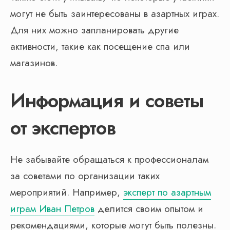
могут не быть заинтересованы в азартных играх.
Для них можно запланировать другие
активности, такие как посещение спа или
магазинов.
Информация и советы
от экспертов
Не забывайте обращаться к профессионалам
за советами по организации таких
мероприятий. Например,
эксперт по азартным
играм Иван Петров
делится своим опытом и
рекомендациями, которые могут быть полезны.