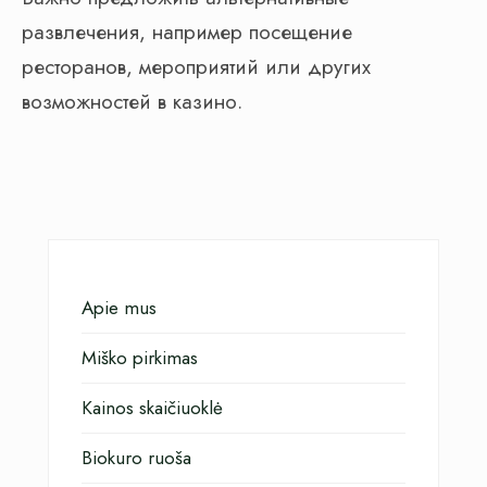
развлечения, например посещение
ресторанов, мероприятий или других
возможностей в казино.
Apie mus
Miško pirkimas
Kainos skaičiuoklė
Biokuro ruoša