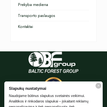
Prekyba mediena
Transporto paslaugos
Kontaktai
×
Slapukų nustatymai
Naudojame būtinus slapukus svetainės veikimui.
Analitikos ir rinkodaros slapukai – įskaitant reklamų
personalizavimą ir tiek personalizuotą, tiek