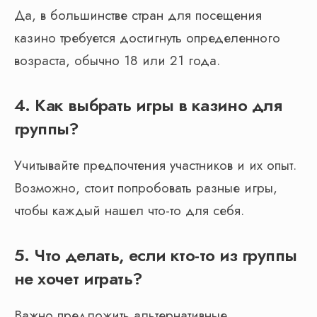
Да, в большинстве стран для посещения
казино требуется достигнуть определенного
возраста, обычно 18 или 21 года.
4. Как выбрать игры в казино для
группы?
Учитывайте предпочтения участников и их опыт.
Возможно, стоит попробовать разные игры,
чтобы каждый нашел что-то для себя.
5. Что делать, если кто-то из группы
не хочет играть?
Важно предложить альтернативные