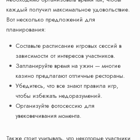
каждый получил максимальное удовольствие.
Вот несколько предложений для
планирования:
Составьте расписание игровых сессий в
зависимости от интересов участников.
Запланируйте время на ужин — многие
казино предлагают отличные рестораны.
Убедитесь, что все знают правила игр,
чтобы избежать недоразумений.
Организуйте фотосессию для
увековечивания момента.
Также стоит учитывать, что некоторые участники