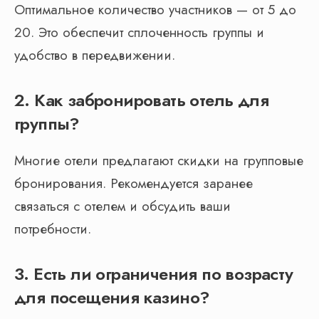
Оптимальное количество участников — от 5 до
20. Это обеспечит сплоченность группы и
удобство в передвижении.
2. Как забронировать отель для
группы?
Многие отели предлагают скидки на групповые
бронирования. Рекомендуется заранее
связаться с отелем и обсудить ваши
потребности.
3. Есть ли ограничения по возрасту
для посещения казино?