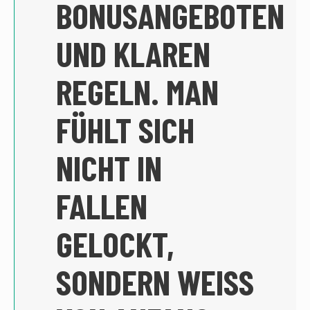
BONUSANGEBOTEN
UND KLAREN
REGELN. MAN
FÜHLT SICH
NICHT IN
FALLEN
GELOCKT,
SONDERN WEISS V