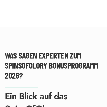
WAS SAGEN EXPERTEN ZUM
SPINSOFGLORY BONUSPROGRAMM
2026?
Ein Blick auf das