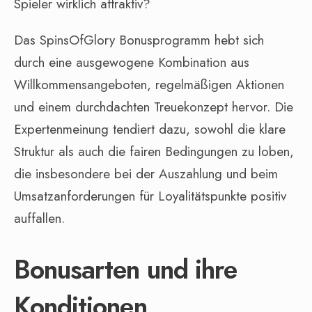
Spieler wirklich attraktiv?
Das SpinsOfGlory Bonusprogramm hebt sich
durch eine ausgewogene Kombination aus
Willkommensangeboten, regelmäßigen Aktionen
und einem durchdachten Treuekonzept hervor. Die
Expertenmeinung tendiert dazu, sowohl die klare
Struktur als auch die fairen Bedingungen zu loben,
die insbesondere bei der Auszahlung und beim
Umsatzanforderungen für Loyalitätspunkte positiv
auffallen.
Bonusarten und ihre
Konditionen