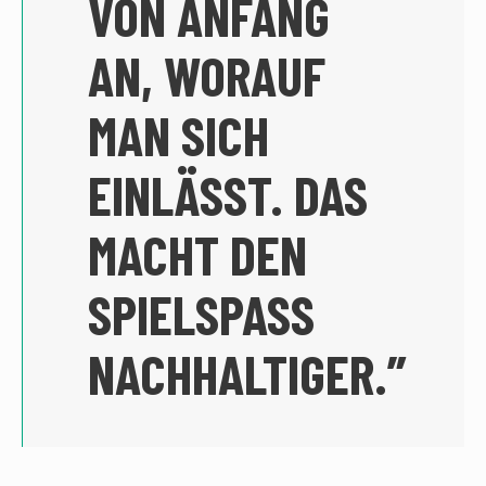
ON ANFANG A
N, WORAUF M
AN SICH E
INLÄSST. DAS M
ACHT DEN S
PIELSPASS NA
CHHALTIGER.”