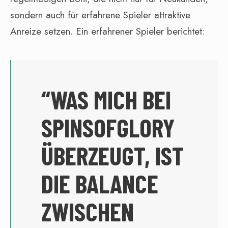
sondern auch für erfahrene Spieler attraktive
Anreize setzen. Ein erfahrener Spieler berichtet:
“WAS MICH BEI
SPINSOFGLORY
ÜBERZEUGT, IST
DIE BALANCE
ZWISCHEN