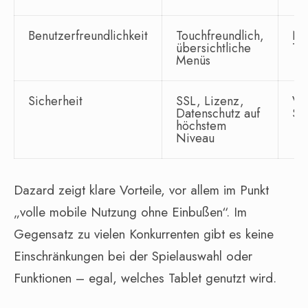
Benutzerfreundlichkeit
Touchfreundlich,
Ni
übersichtliche
Ta
Menüs
Sicherheit
SSL, Lizenz,
Va
Datenschutz auf
Si
höchstem
Niveau
Dazard zeigt klare Vorteile, vor allem im Punkt
„volle mobile Nutzung ohne Einbußen“. Im
Gegensatz zu vielen Konkurrenten gibt es keine
Einschränkungen bei der Spielauswahl oder
Funktionen – egal, welches Tablet genutzt wird.