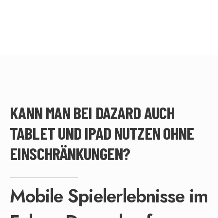
KANN MAN BEI DAZARD AUCH
TABLET UND IPAD NUTZEN OHNE
EINSCHRÄNKUNGEN?
Mobile Spielerlebnisse im