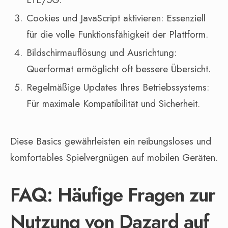
Cookies und JavaScript aktivieren: Essenziell
für die volle Funktionsfähigkeit der Plattform.
Bildschirmauflösung und Ausrichtung:
Querformat ermöglicht oft bessere Übersicht.
Regelmäßige Updates Ihres Betriebssystems:
Für maximale Kompatibilität und Sicherheit.
Diese Basics gewährleisten ein reibungsloses und
komfortables Spielvergnügen auf mobilen Geräten.
FAQ: Häufige Fragen zur
Nutzung von Dazard auf