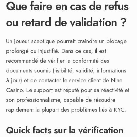
Que faire en cas de refus
ou retard de validation ?
Un joueur sceptique pourrait craindre un blocage
prolongé ou injustifié. Dans ce cas, il est
recommandé de vérifier la conformité des
documents soumis (lisibilité, validité, informations
à jour) et de contacter le service client de Nine
Casino. Le support est réputé pour sa réactivité et
son professionnalisme, capable de résoudre
rapidement la plupart des problèmes liés à KYC.
Quick facts sur la vérification