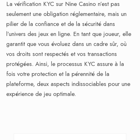
La vérification KYC sur Nine Casino n’est pas
seulement une obligation réglementaire, mais un
pilier de la confiance et de la sécurité dans
l’univers des jeux en ligne. En tant que joueur, elle
garantit que vous évoluez dans un cadre sûr, où
vos droits sont respectés et vos transactions
protégées. Ainsi, le processus KYC assure à la
fois votre protection et la pérennité de la
plateforme, deux aspects indissociables pour une
expérience de jeu optimale.