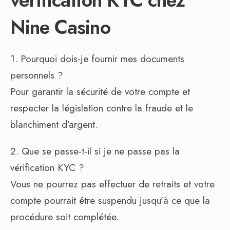
Nine Casino
1. Pourquoi dois-je fournir mes documents
personnels ?
Pour garantir la sécurité de votre compte et
respecter la législation contre la fraude et le
blanchiment d’argent.
2. Que se passe-t-il si je ne passe pas la
vérification KYC ?
Vous ne pourrez pas effectuer de retraits et votre
compte pourrait être suspendu jusqu’à ce que la
procédure soit complétée.