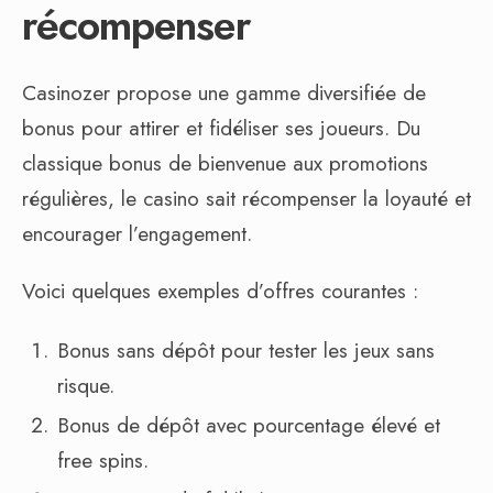
récompenser
Casinozer propose une gamme diversifiée de
bonus pour attirer et fidéliser ses joueurs. Du
classique bonus de bienvenue aux promotions
régulières, le casino sait récompenser la loyauté et
encourager l’engagement.
Voici quelques exemples d’offres courantes :
Bonus sans dépôt pour tester les jeux sans
risque.
Bonus de dépôt avec pourcentage élevé et
free spins.