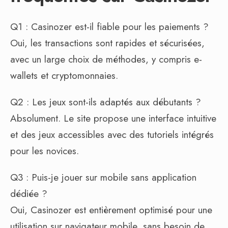
Q1 : Casinozer est-il fiable pour les paiements ?
Oui, les transactions sont rapides et sécurisées,
avec un large choix de méthodes, y compris e-
wallets et cryptomonnaies.
Q2 : Les jeux sont-ils adaptés aux débutants ?
Absolument. Le site propose une interface intuitive
et des jeux accessibles avec des tutoriels intégrés
pour les novices.
Q3 : Puis-je jouer sur mobile sans application
dédiée ?
Oui, Casinozer est entièrement optimisé pour une
utilisation sur navigateur mobile, sans besoin de