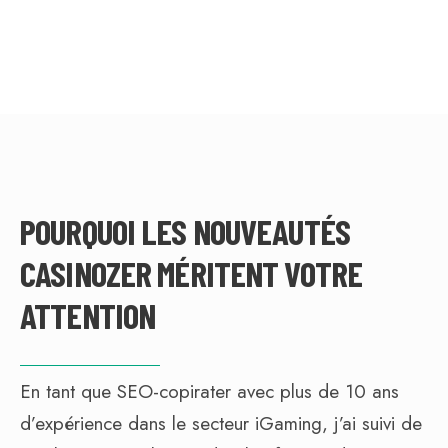
POURQUOI LES NOUVEAUTÉS
CASINOZER MÉRITENT VOTRE
ATTENTION
En tant que SEO-copirater avec plus de 10 ans
d’expérience dans le secteur iGaming, j’ai suivi de