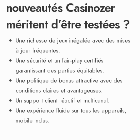
nouveautés Casinozer
méritent d’être testées ?
Une richesse de jeux inégalée avec des mises
à jour fréquentes.
Une sécurité et un fair-play certifiés
garantissant des parties équitables.
Une politique de bonus attractive avec des
conditions claires et avantageuses.
Un support client réactif et multicanal.
Une expérience fluide sur tous les appareils,
mobile inclus.