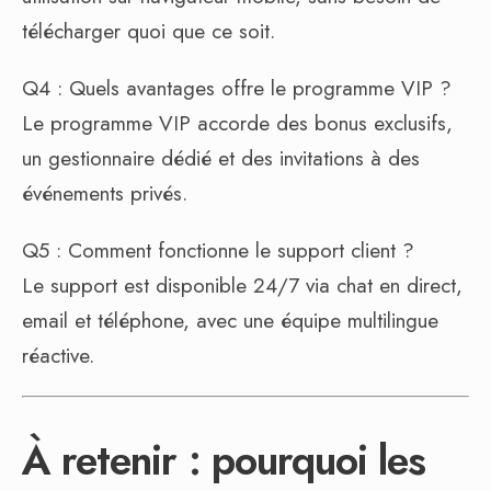
télécharger quoi que ce soit.
Q4 : Quels avantages offre le programme VIP ?
Le programme VIP accorde des bonus exclusifs,
un gestionnaire dédié et des invitations à des
événements privés.
Q5 : Comment fonctionne le support client ?
Le support est disponible 24/7 via chat en direct,
email et téléphone, avec une équipe multilingue
réactive.
À retenir : pourquoi les