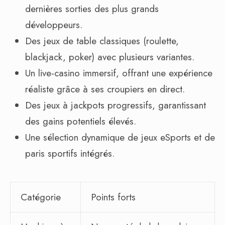
dernières sorties des plus grands
développeurs.
Des jeux de table classiques (roulette,
blackjack, poker) avec plusieurs variantes.
Un live-casino immersif, offrant une expérience
réaliste grâce à ses croupiers en direct.
Des jeux à jackpots progressifs, garantissant
des gains potentiels élevés.
Une sélection dynamique de jeux eSports et de
paris sportifs intégrés.
Catégorie
Points forts