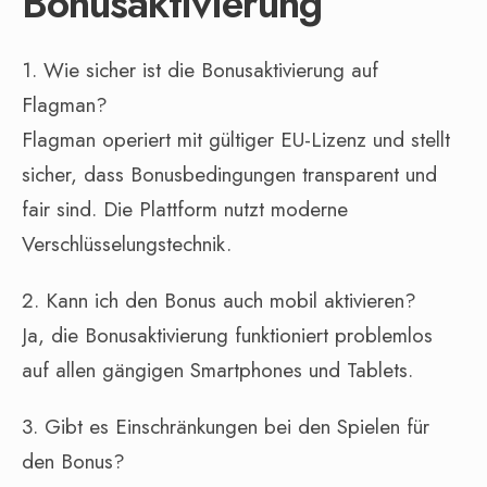
Bonusaktivierung
1. Wie sicher ist die Bonusaktivierung auf
Flagman?
Flagman operiert mit gültiger EU-Lizenz und stellt
sicher, dass Bonusbedingungen transparent und
fair sind. Die Plattform nutzt moderne
Verschlüsselungstechnik.
2. Kann ich den Bonus auch mobil aktivieren?
Ja, die Bonusaktivierung funktioniert problemlos
auf allen gängigen Smartphones und Tablets.
3. Gibt es Einschränkungen bei den Spielen für
den Bonus?