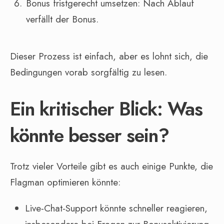
Bonus fristgerecht umsetzen: Nach Ablauf
verfällt der Bonus.
Dieser Prozess ist einfach, aber es lohnt sich, die
Bedingungen vorab sorgfältig zu lesen.
Ein kritischer Blick: Was
könnte besser sein?
Trotz vieler Vorteile gibt es auch einige Punkte, die
Flagman optimieren könnte:
Live-Chat-Support könnte schneller reagieren,