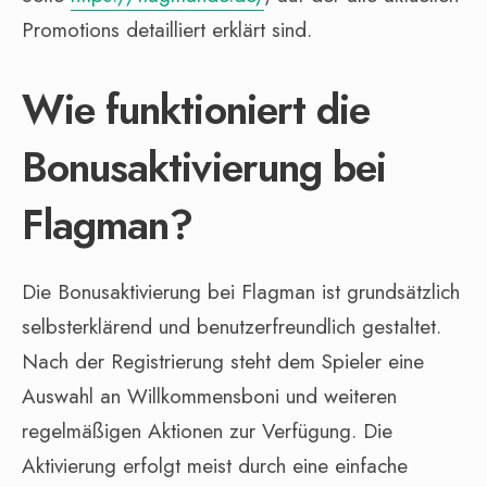
Promotions detailliert erklärt sind.
Wie funktioniert die
Bonusaktivierung bei
Flagman?
Die Bonusaktivierung bei Flagman ist grundsätzlich
selbsterklärend und benutzerfreundlich gestaltet.
Nach der Registrierung steht dem Spieler eine
Auswahl an Willkommensboni und weiteren
regelmäßigen Aktionen zur Verfügung. Die
Aktivierung erfolgt meist durch eine einfache