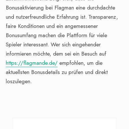
Bonusaktivierung bei Flagman eine durchdachte
und nutzerfreundliche Erfahrung ist. Transparenz,
faire Konditionen und ein angemessener
Bonusumfang machen die Plattform für viele
Spieler interessant. Wer sich eingehender
informieren möchte, dem sei ein Besuch auf
https://flagmande.de/
empfohlen, um die
aktuellsten Bonusdetails zu prüfen und direkt
loszulegen.