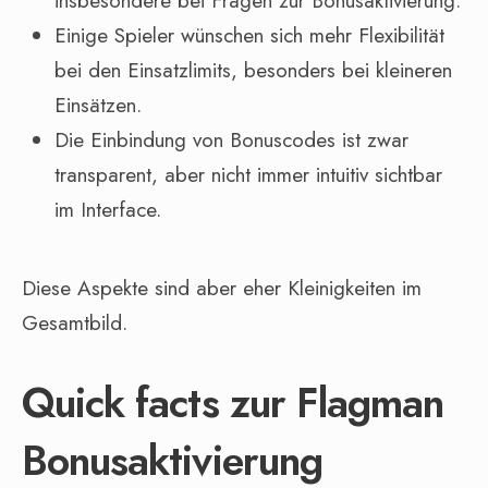
insbesondere bei Fragen zur Bonusaktivierung.
Einige Spieler wünschen sich mehr Flexibilität
bei den Einsatzlimits, besonders bei kleineren
Einsätzen.
Die Einbindung von Bonuscodes ist zwar
transparent, aber nicht immer intuitiv sichtbar
im Interface.
Diese Aspekte sind aber eher Kleinigkeiten im
Gesamtbild.
Quick facts zur Flagman
Bonusaktivierung