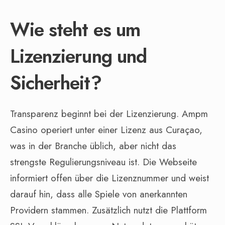
Wie steht es um
Lizenzierung und
Sicherheit?
Transparenz beginnt bei der Lizenzierung. Ampm
Casino operiert unter einer Lizenz aus Curaçao,
was in der Branche üblich, aber nicht das
strengste Regulierungsniveau ist. Die Webseite
informiert offen über die Lizenznummer und weist
darauf hin, dass alle Spiele von anerkannten
Providern stammen. Zusätzlich nutzt die Plattform