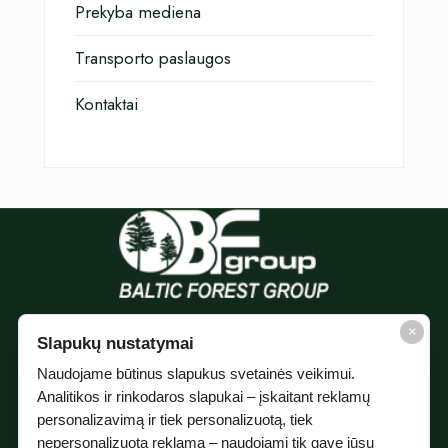
Prekyba mediena
Transporto paslaugos
Kontaktai
×
Slapukų nustatymai
Naudojame būtinus slapukus svetainės veikimui.
Analitikos ir rinkodaros slapukai – įskaitant reklamų
personalizavimą ir tiek personalizuotą, tiek
nepersonalizuotą reklamą – naudojami tik gavę jūsų