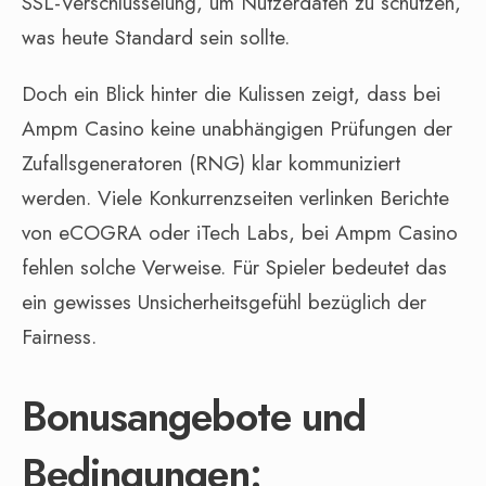
SSL-Verschlüsselung, um Nutzerdaten zu schützen,
was heute Standard sein sollte.
Doch ein Blick hinter die Kulissen zeigt, dass bei
Ampm Casino keine unabhängigen Prüfungen der
Zufallsgeneratoren (RNG) klar kommuniziert
werden. Viele Konkurrenzseiten verlinken Berichte
von eCOGRA oder iTech Labs, bei Ampm Casino
fehlen solche Verweise. Für Spieler bedeutet das
ein gewisses Unsicherheitsgefühl bezüglich der
Fairness.
Bonusangebote und
Bedingungen: