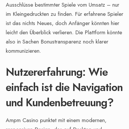
Ausschlüsse bestimmter Spiele vom Umsatz – nur
im Kleingedruckten zu finden. Für erfahrene Spieler
ist das nichts Neues, doch Anfänger könnten hier
leicht den Überblick verlieren. Die Plattform könnte
also in Sachen Bonustransparenz noch klarer
kommunizieren.
Nutzererfahrung: Wie
einfach ist die Navigation
und Kundenbetreuung?
Ampm Casino punktet mit einem modernen,