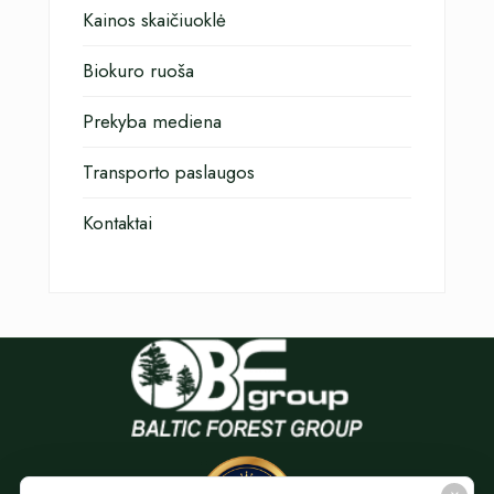
Kainos skaičiuoklė
Biokuro ruoša
Prekyba mediena
Transporto paslaugos
Kontaktai