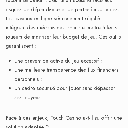
recommandation ; c’est une nécessité face aux
risques de dépendance et de pertes importantes.
Les casinos en ligne sérieusement régulés
intègrent des mécanismes pour permettre à leurs
joueurs de maîtriser leur budget de jeu. Ces outils
garantissent :
Une prévention active du jeu excessif ;
Une meilleure transparence des flux financiers
personnels ;
Un cadre sécurisé pour jouer sans dépasser
ses moyens.
Face à ces enjeux, Touch Casino a-t-il su offrir une
solution adaptée ?