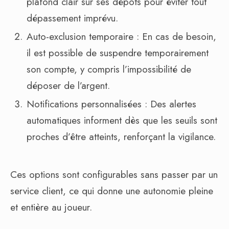
plafond clair sur ses dépôts pour éviter tout
dépassement imprévu.
Auto-exclusion temporaire : En cas de besoin,
il est possible de suspendre temporairement
son compte, y compris l’impossibilité de
déposer de l’argent.
Notifications personnalisées : Des alertes
automatiques informent dès que les seuils sont
proches d’être atteints, renforçant la vigilance.
Ces options sont configurables sans passer par un
service client, ce qui donne une autonomie pleine
et entière au joueur.