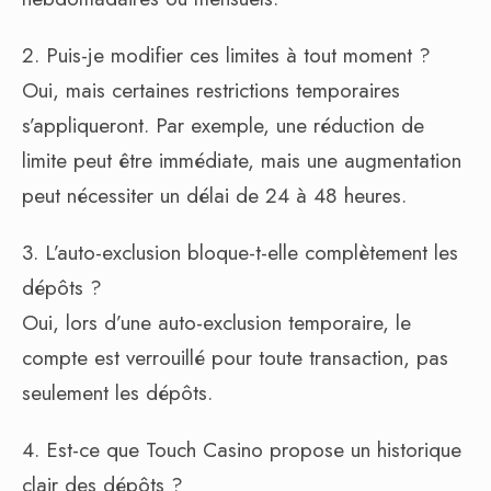
2. Puis-je modifier ces limites à tout moment ?
Oui, mais certaines restrictions temporaires
s’appliqueront. Par exemple, une réduction de
limite peut être immédiate, mais une augmentation
peut nécessiter un délai de 24 à 48 heures.
3. L’auto-exclusion bloque-t-elle complètement les
dépôts ?
Oui, lors d’une auto-exclusion temporaire, le
compte est verrouillé pour toute transaction, pas
seulement les dépôts.
4. Est-ce que Touch Casino propose un historique
clair des dépôts ?