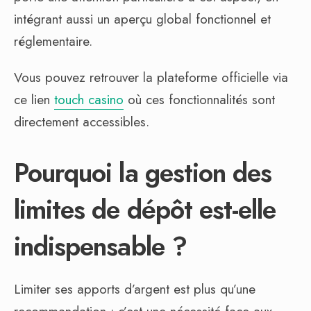
intégrant aussi un aperçu global fonctionnel et
réglementaire.
Vous pouvez retrouver la plateforme officielle via
ce lien
touch casino
où ces fonctionnalités sont
directement accessibles.
Pourquoi la gestion des
limites de dépôt est-elle
indispensable ?
Limiter ses apports d’argent est plus qu’une