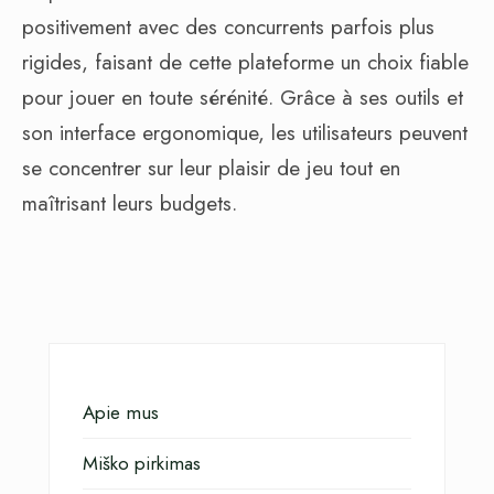
positivement avec des concurrents parfois plus
rigides, faisant de cette plateforme un choix fiable
pour jouer en toute sérénité. Grâce à ses outils et
son interface ergonomique, les utilisateurs peuvent
se concentrer sur leur plaisir de jeu tout en
maîtrisant leurs budgets.
Apie mus
Miško pirkimas