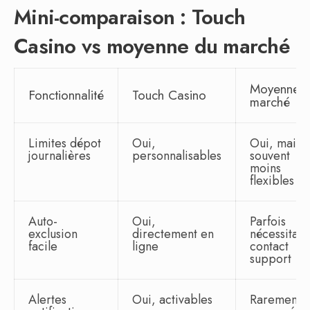
Mini-comparaison : Touch
Casino vs moyenne du marché
Moyenne
Fonctionnalité
Touch Casino
marché
Limites dépot
Oui,
Oui, mais
journalières
personnalisables
souvent
moins
flexibles
Auto-
Oui,
Parfois
exclusion
directement en
nécessitant
facile
ligne
contact
support
Alertes
Oui, activables
Rarement