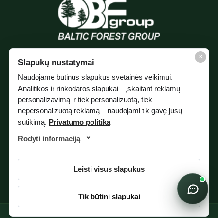
×
Slapukų nustatymai
Naudojame būtinus slapukus svetainės veikimui.
Analitikos ir rinkodaros slapukai – įskaitant reklamų
personalizavimą ir tiek personalizuotą, tiek
nepersonalizuotą reklamą – naudojami tik gavę jūsų
sutikimą.
Privatumo politika
Rodyti informaciją
Leisti visus slapukus
Tik būtini slapukai