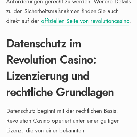
Anforderungen gerecht zu werden. Weitere Details
zu den Sicherheitsmaßnahmen finden Sie auch
direkt auf der
offiziellen Seite von revolutioncasino
.
Datenschutz im
Revolution Casino:
Lizenzierung und
rechtliche Grundlagen
Datenschutz beginnt mit der rechtlichen Basis.
Revolution Casino operiert unter einer gültigen
Lizenz, die von einer bekannten