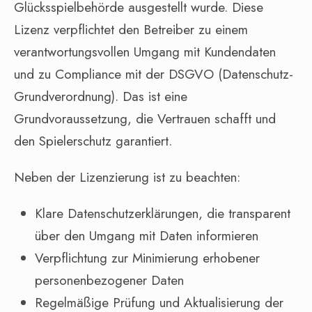
Glücksspielbehörde ausgestellt wurde. Diese
Lizenz verpflichtet den Betreiber zu einem
verantwortungsvollen Umgang mit Kundendaten
und zu Compliance mit der DSGVO (Datenschutz-
Grundverordnung). Das ist eine
Grundvoraussetzung, die Vertrauen schafft und
den Spielerschutz garantiert.
Neben der Lizenzierung ist zu beachten:
Klare Datenschutzerklärungen, die transparent
über den Umgang mit Daten informieren
Verpflichtung zur Minimierung erhobener
personenbezogener Daten
Regelmäßige Prüfung und Aktualisierung der