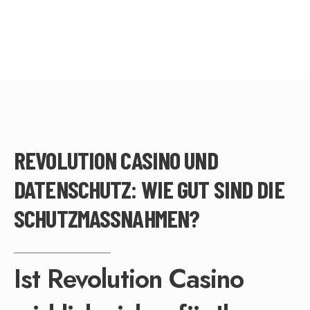
REVOLUTION CASINO UND
DATENSCHUTZ: WIE GUT SIND DIE
SCHUTZMASSNAHMEN?
Ist Revolution Casino