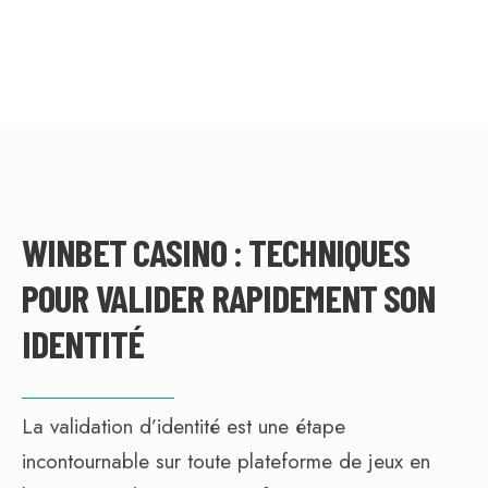
WINBET CASINO : TECHNIQUES
POUR VALIDER RAPIDEMENT SON
IDENTITÉ
La validation d’identité est une étape
incontournable sur toute plateforme de jeux en