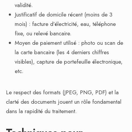
validité.
Justificatif de domicile récent (moins de 3
mois) : facture d’électricité, eau, téléphone
fixe, ou relevé bancaire.
Moyen de paiement utilisé : photo ou scan de
la carte bancaire (les 4 derniers chiffres
visibles), capture de portefeuille électronique,
etc.
Le respect des formats (JPEG, PNG, PDF) et la
clarté des documents jouent un rôle fondamental
dans la rapidité du traitement.