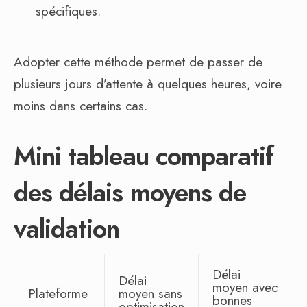
spécifiques.
Adopter cette méthode permet de passer de
plusieurs jours d’attente à quelques heures, voire
moins dans certains cas.
Mini tableau comparatif
des délais moyens de
validation
Délai
Délai
moyen avec
Plateforme
moyen sans
bonnes
optimisation