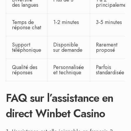
des langues
principalement
Temps de
1-2 minutes
3-5 minutes
réponse chat
Support
Disponible
Rarement
téléphonique
sur demande
proposé
Qualité des
Personnalisée
Parfois
réponses
et technique
standardisée
FAQ sur l’assistance en
direct Winbet Casino