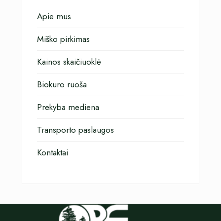
Apie mus
Miško pirkimas
Kainos skaičiuoklė
Biokuro ruoša
Prekyba mediena
Transporto paslaugos
Kontaktai