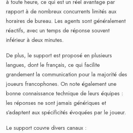
à toute heure, ce qui est un réel avantage par
rapport à de nombreux concurrents limités aux
horaires de bureau. Les agents sont généralement
réactifs, avec un temps de réponse souvent
inférieur à deux minutes.
De plus, le support est proposé en plusieurs
langues, dont le français, ce qui facilite
grandement la communication pour la majorité des
joueurs francophones. On note également une
bonne connaissance technique de leurs équipes :
les réponses ne sont jamais génériques et
s’adaptent aux spécificités évoquées par le joueur.
Le support couvre divers canaux :