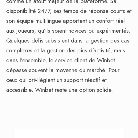
comme un atout majeur de la plateforme. Sa
disponibilité 24/7, ses temps de réponse courts et
son équipe multilingue apportent un confort réel
aux joueurs, qu’ils soient novices ou expérimentés.
Quelques défis subsistent dans la gestion des cas
complexes et la gestion des pics d’activité, mais
dans l’ensemble, le service client de Winbet
dépasse souvent la moyenne du marché. Pour
ceux qui privilégient un support réactif et
accessible, Winbet reste une option solide.