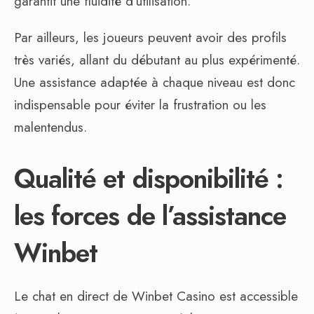
garantit une fluidité d’utilisation.
Par ailleurs, les joueurs peuvent avoir des profils
très variés, allant du débutant au plus expérimenté.
Une assistance adaptée à chaque niveau est donc
indispensable pour éviter la frustration ou les
malentendus.
Qualité et disponibilité :
les forces de l’assistance
Winbet
Le chat en direct de Winbet Casino est accessible