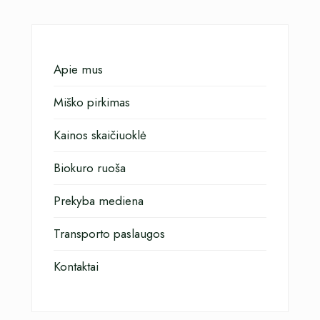
Apie mus
Miško pirkimas
Kainos skaičiuoklė
Biokuro ruoša
Prekyba mediena
Transporto paslaugos
Kontaktai