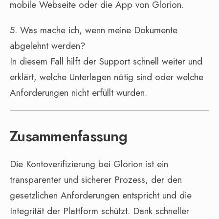
mobile Webseite oder die App von Glorion.
5. Was mache ich, wenn meine Dokumente
abgelehnt werden?
In diesem Fall hilft der Support schnell weiter und
erklärt, welche Unterlagen nötig sind oder welche
Anforderungen nicht erfüllt wurden.
Zusammenfassung
Die Kontoverifizierung bei Glorion ist ein
transparenter und sicherer Prozess, der den
gesetzlichen Anforderungen entspricht und die
Integrität der Plattform schützt. Dank schneller