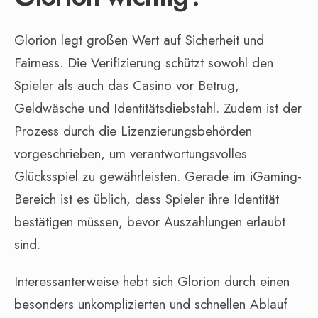
Glorion legt großen Wert auf Sicherheit und
Fairness. Die Verifizierung schützt sowohl den
Spieler als auch das Casino vor Betrug,
Geldwäsche und Identitätsdiebstahl. Zudem ist der
Prozess durch die Lizenzierungsbehörden
vorgeschrieben, um verantwortungsvolles
Glücksspiel zu gewährleisten. Gerade im iGaming-
Bereich ist es üblich, dass Spieler ihre Identität
bestätigen müssen, bevor Auszahlungen erlaubt
sind.
Interessanterweise hebt sich Glorion durch einen
besonders unkomplizierten und schnellen Ablauf