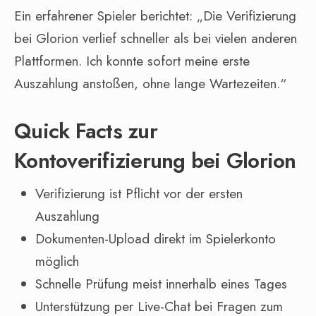
Ein erfahrener Spieler berichtet: „Die Verifizierung
bei Glorion verlief schneller als bei vielen anderen
Plattformen. Ich konnte sofort meine erste
Auszahlung anstoßen, ohne lange Wartezeiten.“
Quick Facts zur
Kontoverifizierung bei Glorion
Verifizierung ist Pflicht vor der ersten
Auszahlung
Dokumenten-Upload direkt im Spielerkonto
möglich
Schnelle Prüfung meist innerhalb eines Tages
Unterstützung per Live-Chat bei Fragen zum