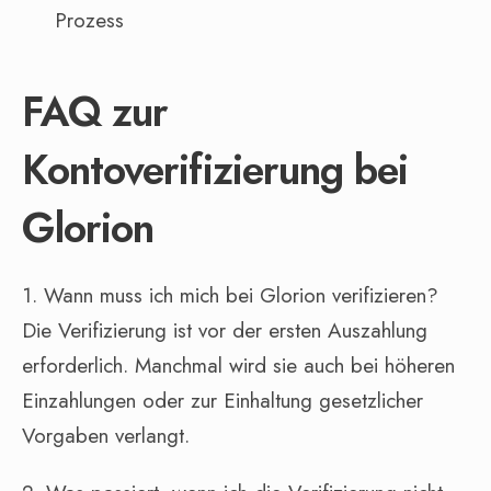
Prozess
FAQ zur
Kontoverifizierung bei
Glorion
1. Wann muss ich mich bei Glorion verifizieren?
Die Verifizierung ist vor der ersten Auszahlung
erforderlich. Manchmal wird sie auch bei höheren
Einzahlungen oder zur Einhaltung gesetzlicher
Vorgaben verlangt.