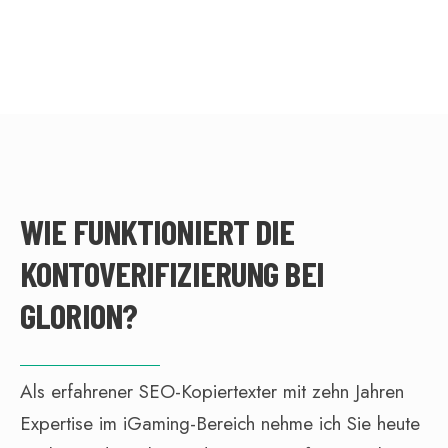
WIE FUNKTIONIERT DIE
KONTOVERIFIZIERUNG BEI
GLORION?
Als erfahrener SEO-Kopiertexter mit zehn Jahren
Expertise im iGaming-Bereich nehme ich Sie heute