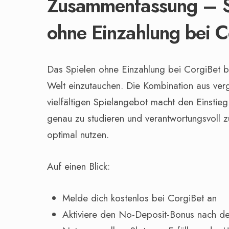
Zusammenfassung – So
ohne Einzahlung bei C
Das Spielen ohne Einzahlung bei CorgiBet biet
Welt einzutauchen. Die Kombination aus ve
vielfältigen Spielangebot macht den Einstieg
genau zu studieren und verantwortungsvoll zu
optimal nutzen.
Auf einen Blick:
Melde dich kostenlos bei CorgiBet an
Aktiviere den No-Deposit-Bonus nach der