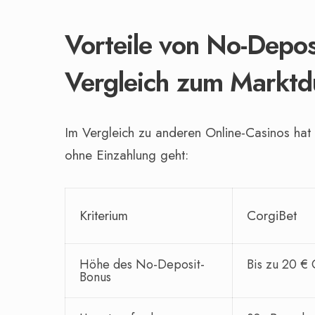
Vorteile von No-Depos
Vergleich zum Marktdu
Im Vergleich zu anderen Online-Casinos hat
ohne Einzahlung geht:
Kriterium
CorgiBet
Höhe des No-Deposit-
Bis zu 20 €
Bonus