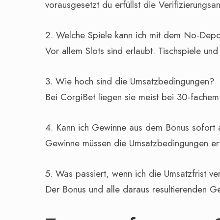
vorausgesetzt du erfüllst die Verifizierungs
2. Welche Spiele kann ich mit dem No-Depo
Vor allem Slots sind erlaubt. Tischspiele un
3. Wie hoch sind die Umsatzbedingungen?
Bei CorgiBet liegen sie meist bei 30-fache
4. Kann ich Gewinne aus dem Bonus sofort 
Gewinne müssen die Umsatzbedingungen erfül
5. Was passiert, wenn ich die Umsatzfrist v
Der Bonus und alle daraus resultierenden Ge