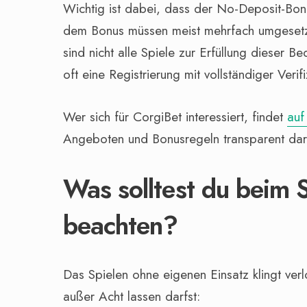
Wichtig ist dabei, dass der No-Deposit-Bo
dem Bonus müssen meist mehrfach umgesetzt
sind nicht alle Spiele zur Erfüllung dieser 
oft eine Registrierung mit vollständiger Verif
Wer sich für CorgiBet interessiert, findet
auf
Angeboten und Bonusregeln transparent darg
Was solltest du beim 
beachten?
Das Spielen ohne eigenen Einsatz klingt verl
außer Acht lassen darfst: