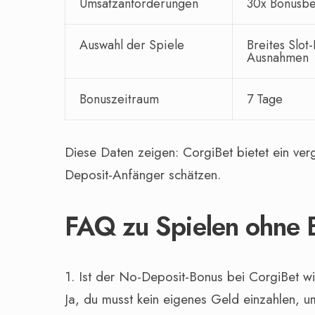
Umsatzanforderungen
30x Bonusbe
Auswahl der Spiele
Breites Slot
Ausnahmen
Bonuszeitraum
7 Tage
Diese Daten zeigen: CorgiBet bietet ein ve
Deposit-Anfänger schätzen.
FAQ zu Spielen ohne E
1. Ist der No-Deposit-Bonus bei CorgiBet wi
Ja, du musst kein eigenes Geld einzahlen, u