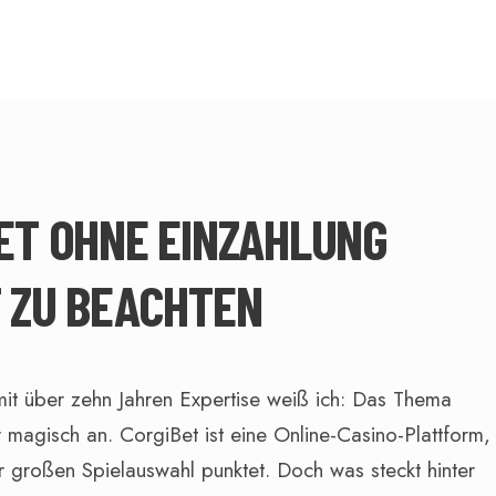
BET OHNE EINZAHLUNG
T ZU BEACHTEN
mit über zehn Jahren Expertise weiß ich: Das Thema
r magisch an. CorgiBet ist eine Online-Casino-Plattform,
r großen Spielauswahl punktet. Doch was steckt hinter