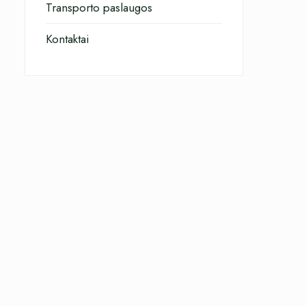
Transporto paslaugos
Kontaktai