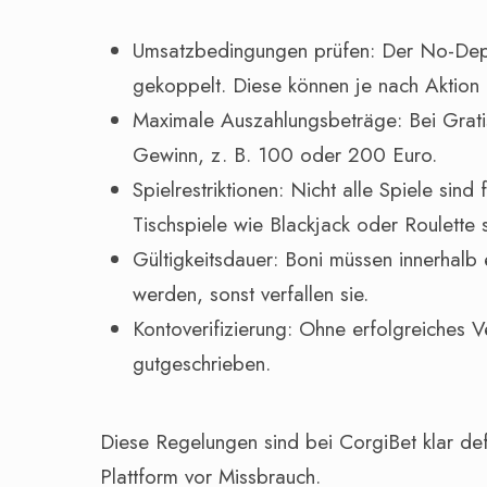
Umsatzbedingungen prüfen: Der No-Depo
gekoppelt. Diese können je nach Aktion u
Maximale Auszahlungsbeträge: Bei Grati
Gewinn, z. B. 100 oder 200 Euro.
Spielrestriktionen: Nicht alle Spiele sind 
Tischspiele wie Blackjack oder Roulette 
Gültigkeitsdauer: Boni müssen innerhalb
werden, sonst verfallen sie.
Kontoverifizierung: Ohne erfolgreiches Ve
gutgeschrieben.
Diese Regelungen sind bei CorgiBet klar def
Plattform vor Missbrauch.