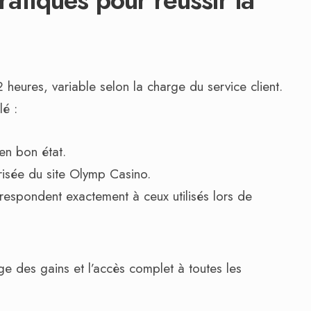
heures, variable selon la charge du service client.
lé :
en bon état.
urisée du site Olymp Casino.
respondent exactement à ceux utilisés lors de
ge des gains et l’accès complet à toutes les