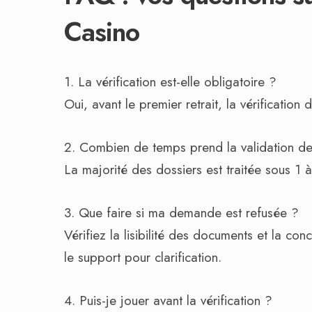
Casino
1. La vérification est-elle obligatoire ?
Oui, avant le premier retrait, la vérification
2. Combien de temps prend la validation d
La majorité des dossiers est traitée sous 1 à
3. Que faire si ma demande est refusée ?
Vérifiez la lisibilité des documents et la c
le support pour clarification.
4. Puis-je jouer avant la vérification ?