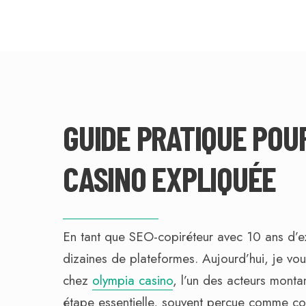
GUIDE PRATIQUE POU
CASINO EXPLIQUÉE
En tant que SEO-copiréteur avec 10 ans d’e
dizaines de plateformes. Aujourd’hui, je vous
chez
olympia casino
, l’un des acteurs montan
étape essentielle, souvent perçue comme contr