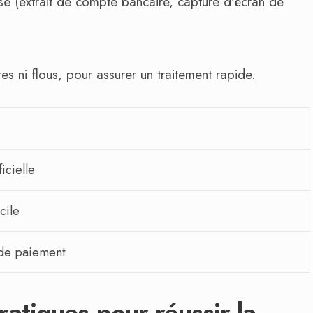
lisé (extrait de compte bancaire, capture d’écran de
res ni flous, pour assurer un traitement rapide.
icielle
cile
de paiement
ratiques pour réussir la