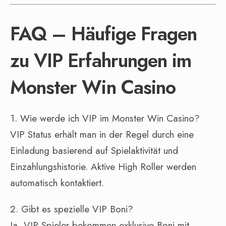
FAQ – Häufige Fragen
zu VIP Erfahrungen im
Monster Win Casino
1. Wie werde ich VIP im Monster Win Casino?
VIP Status erhält man in der Regel durch eine
Einladung basierend auf Spielaktivität und
Einzahlungshistorie. Aktive High Roller werden
automatisch kontaktiert.
2. Gibt es spezielle VIP Boni?
Ja, VIP Spieler bekommen exklusive Boni mit