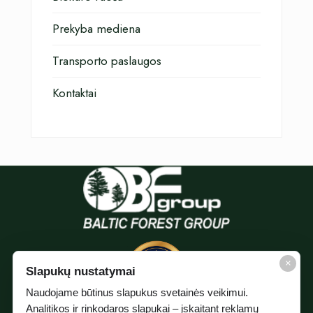
Prekyba mediena
Transporto paslaugos
Kontaktai
×
Slapukų nustatymai
Naudojame būtinus slapukus svetainės veikimui.
Analitikos ir rinkodaros slapukai – įskaitant reklamų