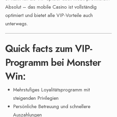
Absolut – das mobile Casino ist vollständig
optimiert und bietet alle VIP-Vorteile auch
unterwegs.
Quick facts zum VIP-
Programm bei Monster
Win:
Mehrstufiges Loyalitätsprogramm mit
steigenden Privilegien
Persönliche Betreuung und schnellere
Auszahlungen