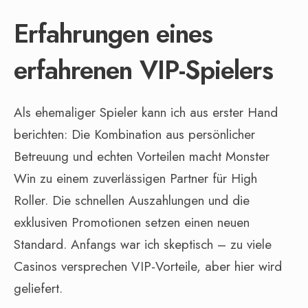
Erfahrungen eines
erfahrenen VIP-Spielers
Als ehemaliger Spieler kann ich aus erster Hand
berichten: Die Kombination aus persönlicher
Betreuung und echten Vorteilen macht Monster
Win zu einem zuverlässigen Partner für High
Roller. Die schnellen Auszahlungen und die
exklusiven Promotionen setzen einen neuen
Standard. Anfangs war ich skeptisch – zu viele
Casinos versprechen VIP-Vorteile, aber hier wird
geliefert.