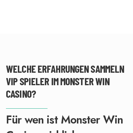
WELCHE ERFAHRUNGEN SAMMELN
VIP SPIELER IM MONSTER WIN
CASINO?
Für wen ist Monster Win