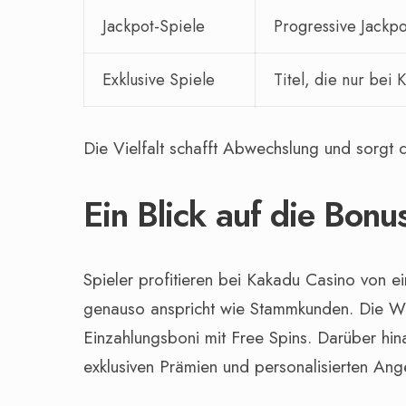
Jackpot-Spiele
Progressive Jackp
Exklusive Spiele
Titel, die nur bei
Die Vielfalt schafft Abwechslung und sorgt d
Ein Blick auf die Bonu
Spieler profitieren bei Kakadu Casino von e
genauso anspricht wie Stammkunden. Die Wi
Einzahlungsboni mit Free Spins. Darüber hi
exklusiven Prämien und personalisierten An