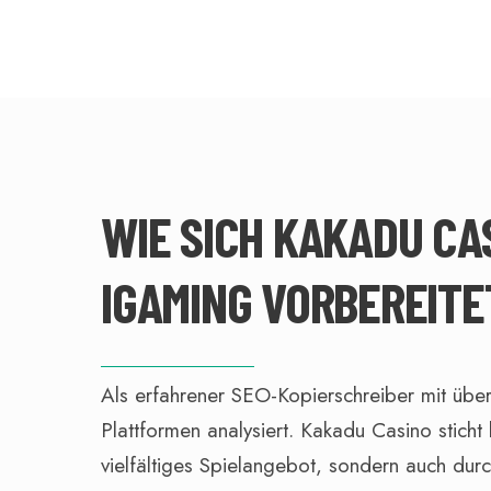
WIE SICH KAKADU CA
IGAMING VORBEREITE
Als erfahrener SEO-Kopier­schreiber mit übe
Plattformen analysiert. Kakadu Casino sticht
vielfältiges Spielangebot, sondern auch durc