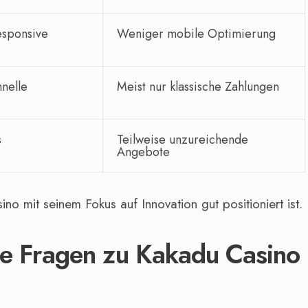
esponsive
Weniger mobile Optimierung
hnelle
Meist nur klassische Zahlungen
s
Teilweise unzureichende
Angebote
no mit seinem Fokus auf Innovation gut positioniert ist.
te Fragen zu Kakadu Casino