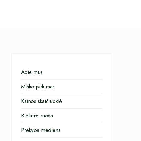
Apie mus
Miško pirkimas
Kainos skaičiuoklė
Biokuro ruoša
Prekyba mediena