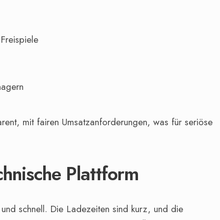
reispiele
nagern
rent, mit fairen Umsatzanforderungen, was für seriöse
chnische Plattform
v und schnell. Die Ladezeiten sind kurz, und die