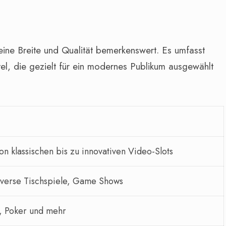
eine Breite und Qualität bemerkenswert. Es umfasst
el, die gezielt für ein modernes Publikum ausgewählt
on klassischen bis zu innovativen Video-Slots
diverse Tischspiele, Game Shows
k, Poker und mehr