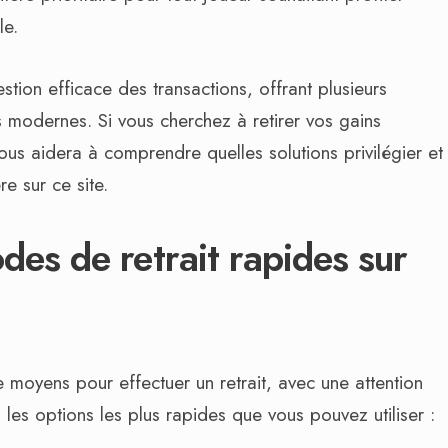
le.
ion efficace des transactions, offrant plusieurs
modernes. Si vous cherchez à retirer vos gains
vous aidera à comprendre quelles solutions privilégier et
e sur ce site.
des de retrait rapides sur
oyens pour effectuer un retrait, avec une attention
ci les options les plus rapides que vous pouvez utiliser :