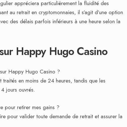
ulier appréciera particulièrement la fluidité des
ant au retrait en cryptomonnaies, il s’agit d’une option
vec des délais parfois inférieurs à une heure selon la
 sur Happy Hugo Casino
it sur Happy Hugo Casino ?
nt traités en moins de 24 heures, tandis que les
4 jours ouvrés.
te pour retirer mes gains ?
toire pour valider toute demande de retrait et assurer la