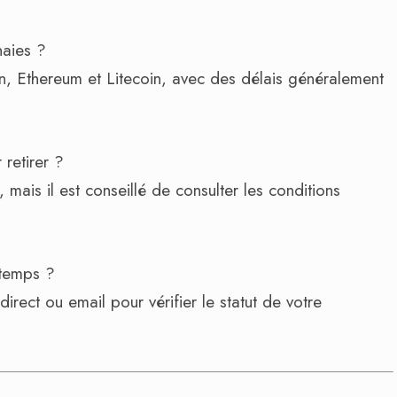
naies ?
, Ethereum et Litecoin, avec des délais généralement
retirer ?
mais il est conseillé de consulter les conditions
 temps ?
direct ou email pour vérifier le statut de votre