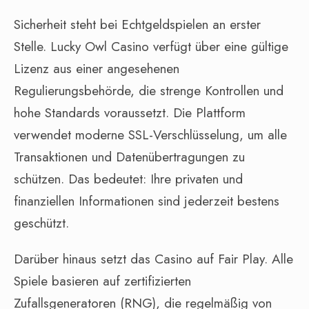
Sicherheit steht bei Echtgeldspielen an erster
Stelle. Lucky Owl Casino verfügt über eine gültige
Lizenz aus einer angesehenen
Regulierungsbehörde, die strenge Kontrollen und
hohe Standards voraussetzt. Die Plattform
verwendet moderne SSL-Verschlüsselung, um alle
Transaktionen und Datenübertragungen zu
schützen. Das bedeutet: Ihre privaten und
finanziellen Informationen sind jederzeit bestens
geschützt.
Darüber hinaus setzt das Casino auf Fair Play. Alle
Spiele basieren auf zertifizierten
Zufallsgeneratoren (RNG), die regelmäßig von