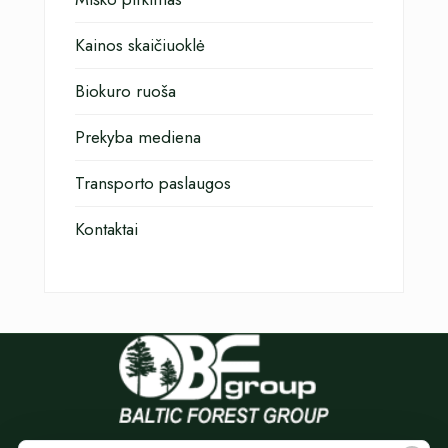
Kainos skaičiuoklė
Biokuro ruoša
Prekyba mediena
Transporto paslaugos
Kontaktai