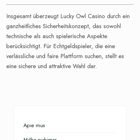
Insgesamt überzeugt Lucky Owl Casino durch ein
ganzheitliches Sicherheitskonzept, das sowohl
technische als auch spielerische Aspekte
berücksichtigt. Für Echtgeldspieler, die eine
verlässliche und faire Plattform suchen, stellt es
eine sichere und attraktive Wahl dar.
Apie mus
Miško pirkimas