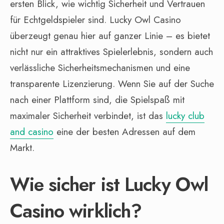
ersten Blick, wie wichtig Sicherheit und Vertrauen
für Echtgeldspieler sind. Lucky Owl Casino
überzeugt genau hier auf ganzer Linie – es bietet
nicht nur ein attraktives Spielerlebnis, sondern auch
verlässliche Sicherheitsmechanismen und eine
transparente Lizenzierung. Wenn Sie auf der Suche
nach einer Plattform sind, die Spielspaß mit
maximaler Sicherheit verbindet, ist das
lucky club
and casino
eine der besten Adressen auf dem
Markt.
Wie sicher ist Lucky Owl
Casino wirklich?