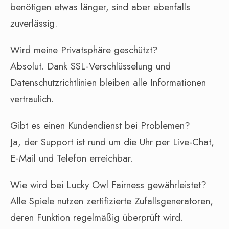
benötigen etwas länger, sind aber ebenfalls
zuverlässig.
Wird meine Privatsphäre geschützt?
Absolut. Dank SSL-Verschlüsselung und
Datenschutzrichtlinien bleiben alle Informationen
vertraulich.
Gibt es einen Kundendienst bei Problemen?
Ja, der Support ist rund um die Uhr per Live-Chat,
E-Mail und Telefon erreichbar.
Wie wird bei Lucky Owl Fairness gewährleistet?
Alle Spiele nutzen zertifizierte Zufallsgeneratoren,
deren Funktion regelmäßig überprüft wird.