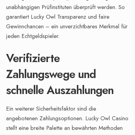
unabhängigen Prüfinstituten überprüft werden. So
garantiert Lucky Owl Transparenz und faire
Gewinnchancen – ein unverzichtbares Merkmal für
jeden Echtgeldspieler.
Verifizierte
Zahlungswege und
schnelle Auszahlungen
Ein weiterer Sicherheitsfaktor sind die
angebotenen Zahlungsoptionen. Lucky Owl Casino
stellt eine breite Palette an bewährten Methoden