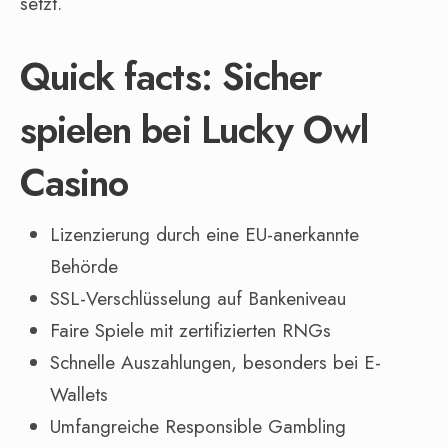
setzt.
Quick facts: Sicher
spielen bei Lucky Owl
Casino
Lizenzierung durch eine EU-anerkannte
Behörde
SSL-Verschlüsselung auf Bankeniveau
Faire Spiele mit zertifizierten RNGs
Schnelle Auszahlungen, besonders bei E-
Wallets
Umfangreiche Responsible Gambling