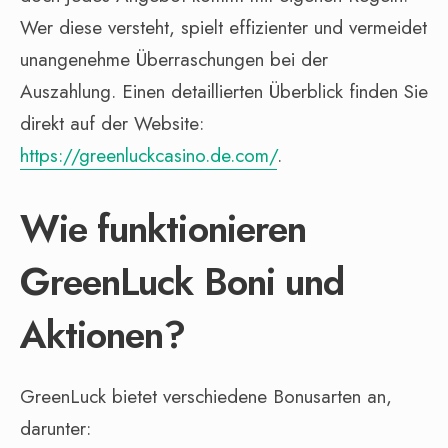
Wer diese versteht, spielt effizienter und vermeidet
unangenehme Überraschungen bei der
Auszahlung. Einen detaillierten Überblick finden Sie
direkt auf der Website:
https://greenluckcasino.de.com/
.
Wie funktionieren
GreenLuck Boni und
Aktionen?
GreenLuck bietet verschiedene Bonusarten an,
darunter: