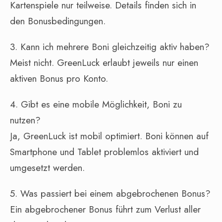
Kartenspiele nur teilweise. Details finden sich in
den Bonusbedingungen.
3. Kann ich mehrere Boni gleichzeitig aktiv haben?
Meist nicht. GreenLuck erlaubt jeweils nur einen
aktiven Bonus pro Konto.
4. Gibt es eine mobile Möglichkeit, Boni zu
nutzen?
Ja, GreenLuck ist mobil optimiert. Boni können auf
Smartphone und Tablet problemlos aktiviert und
umgesetzt werden.
5. Was passiert bei einem abgebrochenen Bonus?
Ein abgebrochener Bonus führt zum Verlust aller