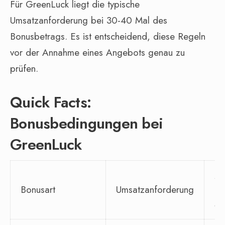
Für GreenLuck liegt die typische
Umsatzanforderung bei 30-40 Mal des
Bonusbetrags. Es ist entscheidend, diese Regeln
vor der Annahme eines Angebots genau zu
prüfen.
Quick Facts:
Bonusbedingungen bei
GreenLuck
Ma
Ei
Bonusart
Umsatzanforderung
pr
Sp