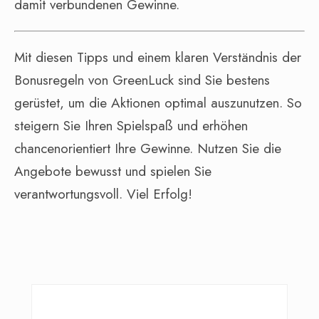
damit verbundenen Gewinne.
Mit diesen Tipps und einem klaren Verständnis der
Bonusregeln von GreenLuck sind Sie bestens
gerüstet, um die Aktionen optimal auszunutzen. So
steigern Sie Ihren Spielspaß und erhöhen
chancenorientiert Ihre Gewinne. Nutzen Sie die
Angebote bewusst und spielen Sie
verantwortungsvoll. Viel Erfolg!