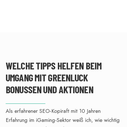
WELCHE TIPPS HELFEN BEIM
UMGANG MIT GREENLUCK
BONUSSEN UND AKTIONEN
Als erfahrener SEO-Kopiraft mit 10 Jahren
Erfahrung im iGaming-Sektor weiß ich, wie wichtig