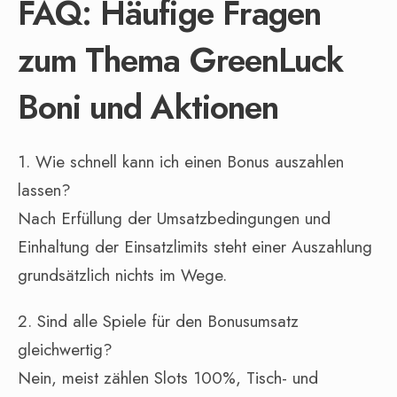
FAQ: Häufige Fragen
zum Thema GreenLuck
Boni und Aktionen
1. Wie schnell kann ich einen Bonus auszahlen
lassen?
Nach Erfüllung der Umsatzbedingungen und
Einhaltung der Einsatzlimits steht einer Auszahlung
grundsätzlich nichts im Wege.
2. Sind alle Spiele für den Bonusumsatz
gleichwertig?
Nein, meist zählen Slots 100%, Tisch- und