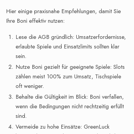
Hier einige praxisnahe Empfehlungen, damit Sie
Ihre Boni effektiv nutzen:
Lese die AGB gründlich: Umsatzerfordernisse,
erlaubte Spiele und Einsatzlimits sollten klar
sein.
Nutze Boni gezielt für geeignete Spiele: Slots
zählen meist 100% zum Umsatz, Tischspiele
oft weniger.
Behalte die Gültigkeit im Blick: Boni verfallen,
wenn die Bedingungen nicht rechtzeitig erfüllt
sind.
Vermeide zu hohe Einsätze: GreenLuck