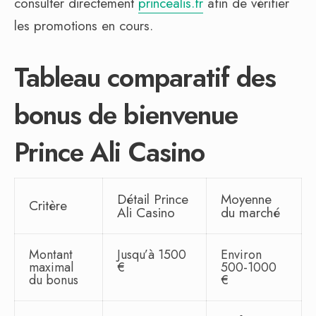
consulter directement
princealis.fr
afin de vérifier
les promotions en cours.
Tableau comparatif des
bonus de bienvenue
Prince Ali Casino
Détail Prince
Moyenne
Critère
Ali Casino
du marché
Montant
Jusqu’à 1500
Environ
maximal
€
500-1000
du bonus
€