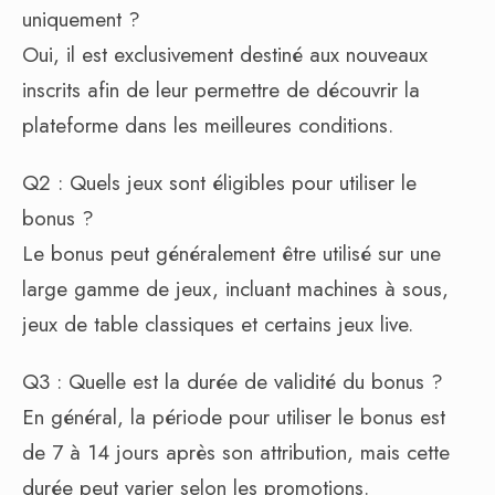
uniquement ?
Oui, il est exclusivement destiné aux nouveaux
inscrits afin de leur permettre de découvrir la
plateforme dans les meilleures conditions.
Q2 : Quels jeux sont éligibles pour utiliser le
bonus ?
Le bonus peut généralement être utilisé sur une
large gamme de jeux, incluant machines à sous,
jeux de table classiques et certains jeux live.
Q3 : Quelle est la durée de validité du bonus ?
En général, la période pour utiliser le bonus est
de 7 à 14 jours après son attribution, mais cette
durée peut varier selon les promotions.