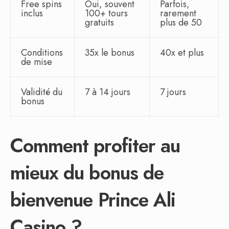
Free spins
Oui, souvent
Parfois,
inclus
100+ tours
rarement
gratuits
plus de 50
Conditions
35x le bonus
40x et plus
de mise
Validité du
7 à 14 jours
7 jours
bonus
Comment profiter au
mieux du bonus de
bienvenue Prince Ali
Casino ?