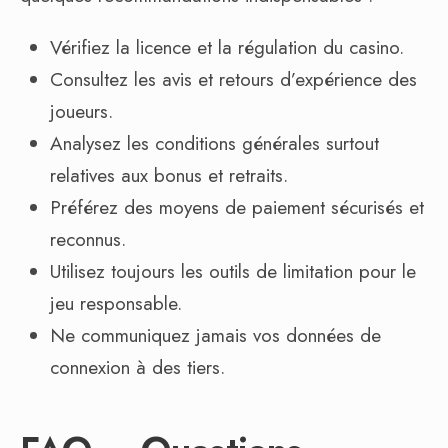
Vérifiez la licence et la régulation du casino.
Consultez les avis et retours d’expérience des
joueurs.
Analysez les conditions générales surtout
relatives aux bonus et retraits.
Préférez des moyens de paiement sécurisés et
reconnus.
Utilisez toujours les outils de limitation pour le
jeu responsable.
Ne communiquez jamais vos données de
connexion à des tiers.