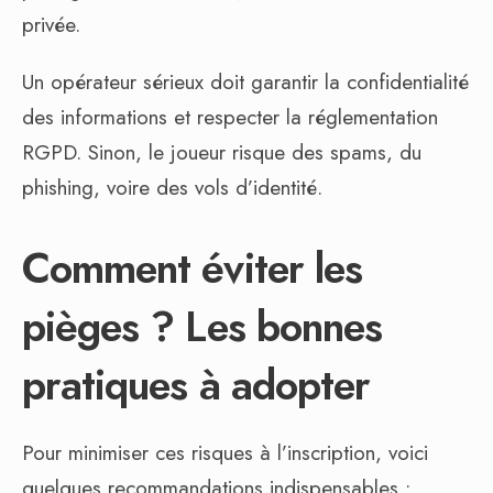
privée.
Un opérateur sérieux doit garantir la confidentialité
des informations et respecter la réglementation
RGPD. Sinon, le joueur risque des spams, du
phishing, voire des vols d’identité.
Comment éviter les
pièges ? Les bonnes
pratiques à adopter
Pour minimiser ces risques à l’inscription, voici
quelques recommandations indispensables :