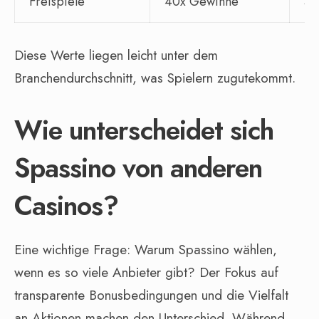
Freispiele
40x Gewinne
5 
Diese Werte liegen leicht unter dem
Branchendurchschnitt, was Spielern zugutekommt.
Wie unterscheidet sich
Spassino von anderen
Casinos?
Eine wichtige Frage: Warum Spassino wählen,
wenn es so viele Anbieter gibt? Der Fokus auf
transparente Bonusbedingungen und die Vielfalt
an Aktionen machen den Unterschied. Während