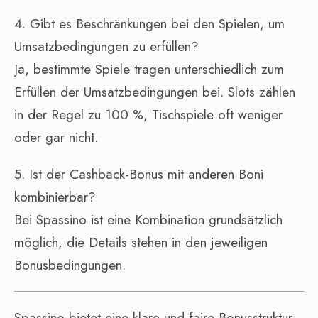
4. Gibt es Beschränkungen bei den Spielen, um
Umsatzbedingungen zu erfüllen?
Ja, bestimmte Spiele tragen unterschiedlich zum
Erfüllen der Umsatzbedingungen bei. Slots zählen
in der Regel zu 100 %, Tischspiele oft weniger
oder gar nicht.
5. Ist der Cashback-Bonus mit anderen Boni
kombinierbar?
Bei Spassino ist eine Kombination grundsätzlich
möglich, die Details stehen in den jeweiligen
Bonusbedingungen.
Spassino bietet eine klare und faire Bonusstruktur,