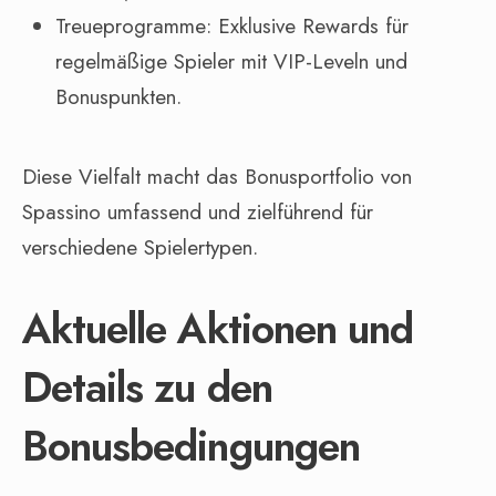
Treueprogramme: Exklusive Rewards für
regelmäßige Spieler mit VIP-Leveln und
Bonuspunkten.
Diese Vielfalt macht das Bonusportfolio von
Spassino umfassend und zielführend für
verschiedene Spielertypen.
Aktuelle Aktionen und
Details zu den
Bonusbedingungen