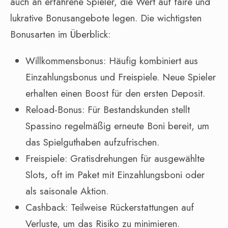
auch an erfahrene Spieler, die Wert auf faire und
lukrative Bonusangebote legen. Die wichtigsten
Bonusarten im Überblick:
Willkommensbonus: Häufig kombiniert aus
Einzahlungsbonus und Freispiele. Neue Spieler
erhalten einen Boost für den ersten Deposit.
Reload-Bonus: Für Bestandskunden stellt
Spassino regelmäßig erneute Boni bereit, um
das Spielguthaben aufzufrischen.
Freispiele: Gratisdrehungen für ausgewählte
Slots, oft im Paket mit Einzahlungsboni oder
als saisonale Aktion.
Cashback: Teilweise Rückerstattungen auf
Verluste, um das Risiko zu minimieren.