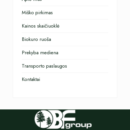
Miško pirkimas
Kainos skaičiuoklė
Biokuro ruoša
Prekyba mediena
Transporto paslaugos
Kontaktai