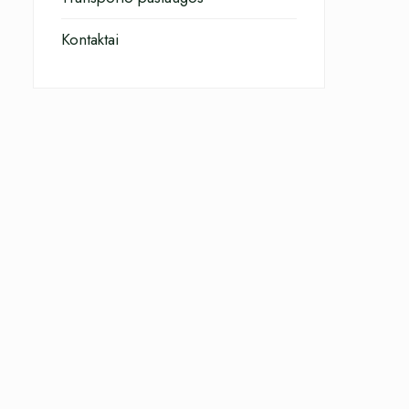
Kontaktai