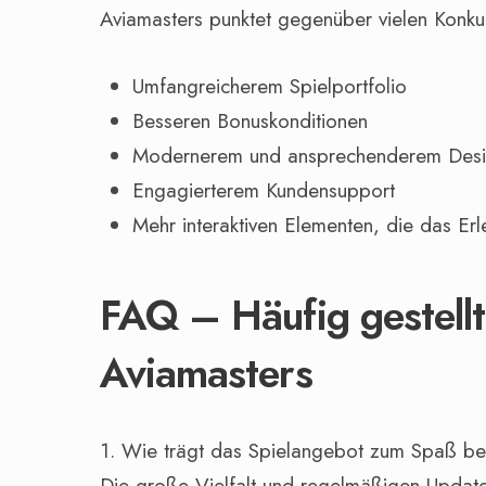
Aviamasters punktet gegenüber vielen Konkur
Umfangreicherem Spielportfolio
Besseren Bonuskonditionen
Modernerem und ansprechenderem Des
Engagierterem Kundensupport
Mehr interaktiven Elementen, die das Erl
FAQ – Häufig gestell
Aviamasters
1. Wie trägt das Spielangebot zum Spaß be
Die große Vielfalt und regelmäßigen Updat