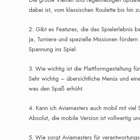
dabei ist, vom klassischen Roulette bis hin zu
2. Gibt es Features, die das Spielerlebnis
Ja, Turniere und spezielle Missionen förder
Spannung ins Spiel.
3. Wie wichtig ist die Plattformgestaltung f
Sehr wichtig – übersichtliche Menüs und eine
was den Spaß erhöht.
4. Kann ich Aviamasters auch mobil mit viel
Absolut, die mobile Version ist vollwertig un
5. Wie sorgt Aviamasters für verantwortung