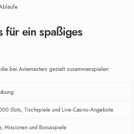
 Abläufe
 für ein spaßiges
 die bei Aviamasters gezielt zusammenspielen:
eibung
000 Slots, Tischspiele und Live-Casino-Angebote
e, Missionen und Bonusspiele