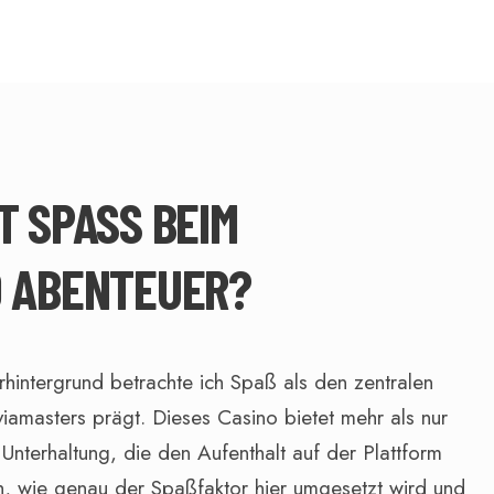
 SPASS BEIM A
 ABENTEUER?
rhintergrund betrachte ich Spaß als den zentralen
viamasters prägt. Dieses Casino bietet mehr als nur
Unterhaltung, die den Aufenthalt auf der Plattform
h, wie genau der Spaßfaktor hier umgesetzt wird und