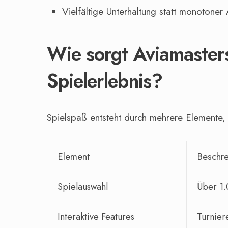
Vielfältige Unterhaltung statt monotoner
Wie sorgt Aviamasters
Spielerlebnis?
Spielspaß entsteht durch mehrere Elemente,
Element
Beschr
Spielauswahl
Über 1.
Interaktive Features
Turnier