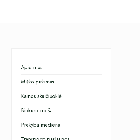
Apie mus
Miško pirkimas
Kainos skaičiuoklė
Biokuro ruoša
Prekyba mediena
Transporto paslaugos