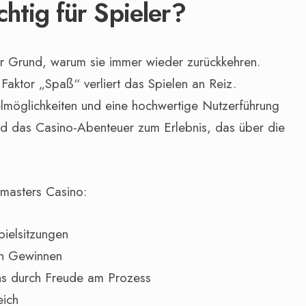
htig für Spieler?
der Grund, warum sie immer wieder zurückkehren.
aktor „Spaß“ verliert das Spielen an Reiz.
ielmöglichkeiten und eine hochwertige Nutzerführung
rd das Casino-Abenteuer zum Erlebnis, das über die
amasters Casino:
pielsitzungen
en Gewinnen
ns durch Freude am Prozess
eich