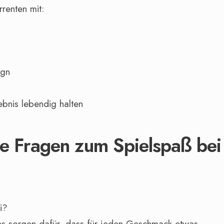
renten mit:
ign
ebnis lebendig halten
te Fragen zum Spielspaß bei
i?
es sorgen dafür, dass für jeden Geschmack etwas