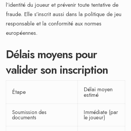
l’identité du joueur et prévenir toute tentative de
fraude. Elle s’inscrit aussi dans la politique de jeu
responsable et la conformité aux normes
européennes.
Délais moyens pour
valider son inscription
Délai moyen
Étape
estimé
Soumission des
Immédiate (par
documents
le joueur)