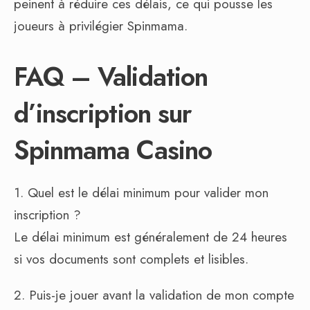
peinent à réduire ces délais, ce qui pousse les
joueurs à privilégier Spinmama.
FAQ – Validation
d’inscription sur
Spinmama Casino
1. Quel est le délai minimum pour valider mon
inscription ?
Le délai minimum est généralement de 24 heures
si vos documents sont complets et lisibles.
2. Puis-je jouer avant la validation de mon compte