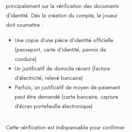
principalement sur la vérification des documents
d’identité. Dès la création du compte, le joueur
doit soumettre :
Une copie d’une pièce d’identité officielle
(passeport, carte d’identité, permis de
conduire)
Un justificatif de domicile récent (facture
d’électricité, relevé bancaire)
Parfois, un justificatif de moyen de paiement
peut être demandé (carte bancaire, capture
d’écran portefeuille électronique)
Cette vérification est indispensable pour confirmer