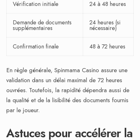
Vérification initiale
24 à 48 heures
Demande de documents
24 heures (si
supplémentaires
nécessaire)
Confirmation finale
48 à 72 heures
En règle générale, Spinmama Casino assure une
validation dans un délai maximal de 72 heures
ouvrées. Toutefois, la rapidité dépendra aussi de
la qualité et de la lisibilité des documents fournis
par le joueur.
Astuces pour accélérer la