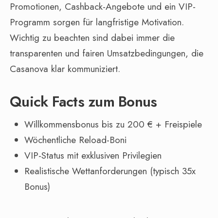
Promotionen, Cashback-Angebote und ein VIP-
Programm sorgen für langfristige Motivation.
Wichtig zu beachten sind dabei immer die
transparenten und fairen Umsatzbedingungen, die
Casanova klar kommuniziert.
Quick Facts zum Bonus
Willkommensbonus bis zu 200 € + Freispiele
Wöchentliche Reload-Boni
VIP-Status mit exklusiven Privilegien
Realistische Wettanforderungen (typisch 35x
Bonus)