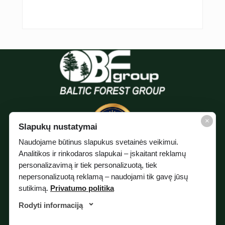
×
Slapukų nustatymai
Naudojame būtinus slapukus svetainės veikimui.
Analitikos ir rinkodaros slapukai – įskaitant reklamų
personalizavimą ir tiek personalizuotą, tiek
nepersonalizuotą reklamą – naudojami tik gavę jūsų
sutikimą.
Privatumo politika
Rodyti informaciją