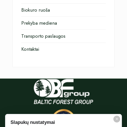
Biokuro ruoša
Prekyba mediena
Transporto paslaugos
Kontaktai
×
Slapukų nustatymai