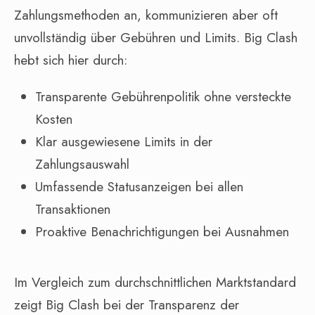
Zahlungsmethoden an, kommunizieren aber oft
unvollständig über Gebühren und Limits. Big Clash
hebt sich hier durch:
Transparente Gebührenpolitik ohne versteckte
Kosten
Klar ausgewiesene Limits in der
Zahlungsauswahl
Umfassende Statusanzeigen bei allen
Transaktionen
Proaktive Benachrichtigungen bei Ausnahmen
Im Vergleich zum durchschnittlichen Marktstandard
zeigt Big Clash bei der Transparenz der