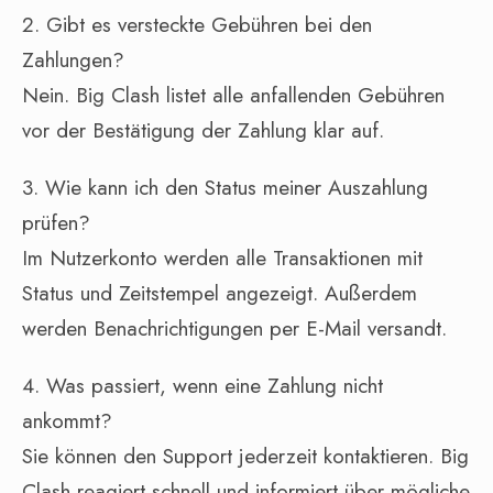
2. Gibt es versteckte Gebühren bei den
Zahlungen?
Nein. Big Clash listet alle anfallenden Gebühren
vor der Bestätigung der Zahlung klar auf.
3. Wie kann ich den Status meiner Auszahlung
prüfen?
Im Nutzerkonto werden alle Transaktionen mit
Status und Zeitstempel angezeigt. Außerdem
werden Benachrichtigungen per E-Mail versandt.
4. Was passiert, wenn eine Zahlung nicht
ankommt?
Sie können den Support jederzeit kontaktieren. Big
Clash reagiert schnell und informiert über mögliche