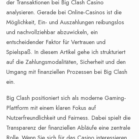
der Transaktionen bei Big Clash Casino
analysieren. Gerade bei Online-Casinos ist die
Möglichkeit, Ein- und Auszahlungen reibungslos
und nachvollziehbar abzuwickeln, ein
entscheidender Faktor für Vertrauen und
Spielspaß. In diesem Artikel gehe ich strukturiert
auf die Zahlungsmodalitäten, Sicherheit und den
Umgang mit finanziellen Prozessen bei Big Clash
ein.
Big Clash positioniert sich als moderne Gaming-
Plattform mit einem klaren Fokus auf
Nutzerfreundlichkeit und Fairness. Dabei spielt die
Transparenz der finanziellen Abläufe eine zentrale
Rolle. Wenn Sie sich für das Casino interessieren,