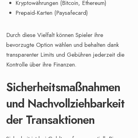
Kryptowährungen (Bitcoin, Ethereum)
Prepaid-Karten (Paysafecard)
Durch diese Vielfalt können Spieler ihre
bevorzugte Option wählen und behalten dank
transparenter Limits und Gebühren jederzeit die
Kontrolle über ihre Finanzen.
Sicherheitsmaßnahmen
und Nachvollziehbarkeit
der Transaktionen