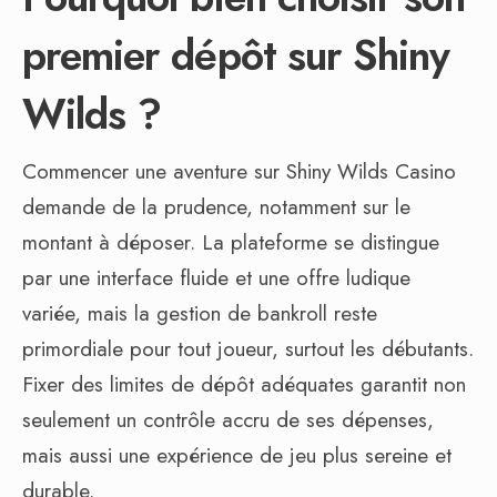
premier dépôt sur Shiny
Wilds ?
Commencer une aventure sur Shiny Wilds Casino
demande de la prudence, notamment sur le
montant à déposer. La plateforme se distingue
par une interface fluide et une offre ludique
variée, mais la gestion de bankroll reste
primordiale pour tout joueur, surtout les débutants.
Fixer des limites de dépôt adéquates garantit non
seulement un contrôle accru de ses dépenses,
mais aussi une expérience de jeu plus sereine et
durable.