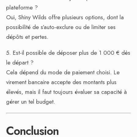
plateforme ?
Oui, Shiny Wilds offre plusieurs options, dont la
possibilité de s’auto-exclure ou de limiter ses
dépôts et pertes.
5. Est-il possible de déposer plus de 1 000 € dès
le départ ?
Cela dépend du mode de paiement choisi. Le
virement bancaire accepte des montants plus
élevés, mais il faut toujours évaluer sa capacité à
gérer un tel budget.
Conclusion