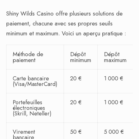
Shiny Wilds Casino offre plusieurs solutions de
paiement, chacune avec ses propres seuils
minimum et maximum. Voici un aperçu pratique :
Méthode de
Dépôt
Dépôt
paiement
minimum
maximum
Carte bancaire
20 €
1 000 €
(Visa/MasterCard)
Portefeuilles
20 €
1 000 €
électroniques
(Skrill, Neteller)
Virement
50 €
5 000 €
bancaire