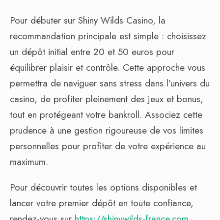
Pour débuter sur Shiny Wilds Casino, la
recommandation principale est simple : choisissez
un dépôt initial entre 20 et 50 euros pour
équilibrer plaisir et contrôle. Cette approche vous
permettra de naviguer sans stress dans l’univers du
casino, de profiter pleinement des jeux et bonus,
tout en protégeant votre bankroll. Associez cette
prudence à une gestion rigoureuse de vos limites
personnelles pour profiter de votre expérience au
maximum.
Pour découvrir toutes les options disponibles et
lancer votre premier dépôt en toute confiance,
rendez-vous sur
https://shinywilds-france.com
.