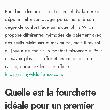
Pour bien démarrer, il est essentiel d’adapter son
dépôt initial à son budget personnel et à son
degré de confort face au risque. Shiny Wilds
propose différentes méthodes de paiement avec
des seuils minimums et maximums, mais il revient
au joueur de choisir un montant raisonnable. Pour
en savoir plus sur l’offre et les conditions du
casino, consultez leur site officiel
https://shinywilds-france.com
.
Quelle est la fourchette
idéale pour un premier