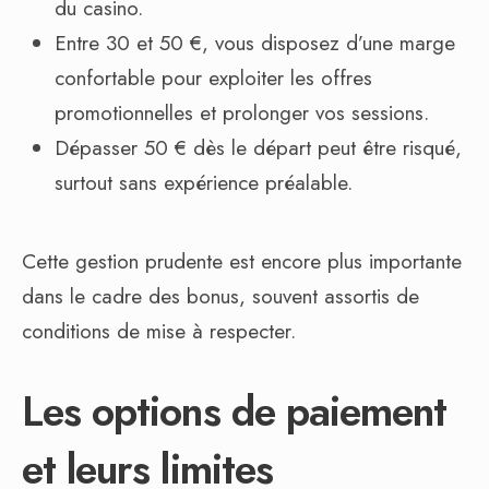
du casino.
Entre 30 et 50 €, vous disposez d’une marge
confortable pour exploiter les offres
promotionnelles et prolonger vos sessions.
Dépasser 50 € dès le départ peut être risqué,
surtout sans expérience préalable.
Cette gestion prudente est encore plus importante
dans le cadre des bonus, souvent assortis de
conditions de mise à respecter.
Les options de paiement
et leurs limites