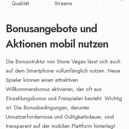
Qualität
Streams
Bonusangebote und
Aktionen mobil nutzen
Die Bonusstruktur von Stone Vegas lässt sich auch
auf dem Smartphone vollumfänglich nutzen. Neue
Spieler können einen attraktiven
Willkommensbonus aktivieren, der oft aus
Einzahlungsbonus und Freispielen besteht. Wichtig
ist: Die Bonusbedingungen, darunter
Umsatzerfordernisse und Gültigkeitsdauer, sind
transparent auf der mobilen Plattform hinterlegt.