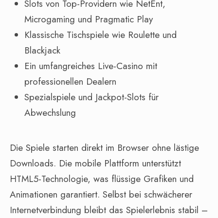
Slots von Top-Providern wie NetEnt,
Microgaming und Pragmatic Play
Klassische Tischspiele wie Roulette und
Blackjack
Ein umfangreiches Live-Casino mit
professionellen Dealern
Spezialspiele und Jackpot-Slots für
Abwechslung
Die Spiele starten direkt im Browser ohne lästige
Downloads. Die mobile Plattform unterstützt
HTML5-Technologie, was flüssige Grafiken und
Animationen garantiert. Selbst bei schwächerer
Internetverbindung bleibt das Spielerlebnis stabil –