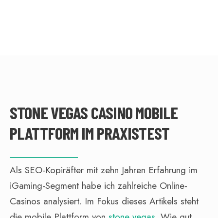
STONE VEGAS CASINO MOBILE
PLATTFORM IM PRAXISTEST
Als SEO-Kopiräfter mit zehn Jahren Erfahrung im
iGaming-Segment habe ich zahlreiche Online-
Casinos analysiert. Im Fokus dieses Artikels steht
die mobile Plattform von
stone vegas
. Wie gut