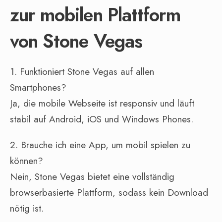
zur mobilen Plattform
von Stone Vegas
1. Funktioniert Stone Vegas auf allen
Smartphones?
Ja, die mobile Webseite ist responsiv und läuft
stabil auf Android, iOS und Windows Phones.
2. Brauche ich eine App, um mobil spielen zu
können?
Nein, Stone Vegas bietet eine vollständig
browserbasierte Plattform, sodass kein Download
nötig ist.