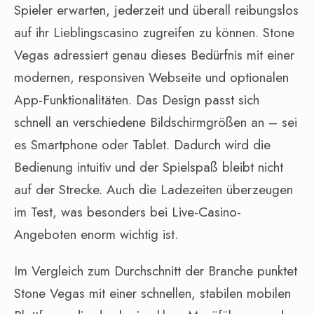
Spieler erwarten, jederzeit und überall reibungslos
auf ihr Lieblingscasino zugreifen zu können. Stone
Vegas adressiert genau dieses Bedürfnis mit einer
modernen, responsiven Webseite und optionalen
App-Funktionalitäten. Das Design passt sich
schnell an verschiedene Bildschirmgrößen an – sei
es Smartphone oder Tablet. Dadurch wird die
Bedienung intuitiv und der Spielspaß bleibt nicht
auf der Strecke. Auch die Ladezeiten überzeugen
im Test, was besonders bei Live-Casino-
Angeboten enorm wichtig ist.
Im Vergleich zum Durchschnitt der Branche punktet
Stone Vegas mit einer schnellen, stabilen mobilen