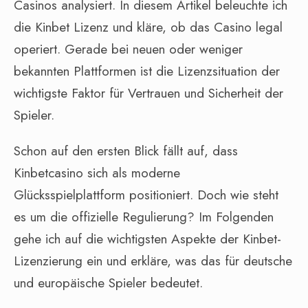
Casinos analysiert. In diesem Artikel beleuchte ich
die Kinbet Lizenz und kläre, ob das Casino legal
operiert. Gerade bei neuen oder weniger
bekannten Plattformen ist die Lizenzsituation der
wichtigste Faktor für Vertrauen und Sicherheit der
Spieler.
Schon auf den ersten Blick fällt auf, dass
Kinbetcasino sich als moderne
Glücksspielplattform positioniert. Doch wie steht
es um die offizielle Regulierung? Im Folgenden
gehe ich auf die wichtigsten Aspekte der Kinbet-
Lizenzierung ein und erkläre, was das für deutsche
und europäische Spieler bedeutet.