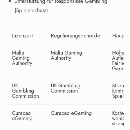
Unterstützung für Responsible Gambling
(Spielerschutz)
Lizenzart
Regulierungsbehörde
Hauptvo
Malta
Malta Gaming
Hohe
Gaming
Authority
Auflage
Authority
Fairness
Garanti
UK
UK Gambling
Strenge
Gambling
Commission
Kontroll
Commission
Spieler
Curacao
Curacao eGaming
Kosteng
eGaming
wenige
streng