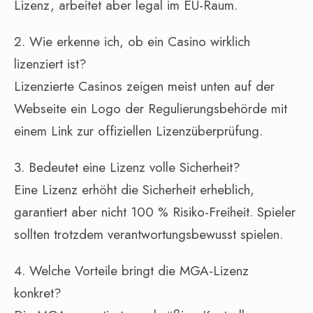
Lizenz, arbeitet aber legal im EU-Raum.
2. Wie erkenne ich, ob ein Casino wirklich
lizenziert ist?
Lizenzierte Casinos zeigen meist unten auf der
Webseite ein Logo der Regulierungsbehörde mit
einem Link zur offiziellen Lizenzüberprüfung.
3. Bedeutet eine Lizenz volle Sicherheit?
Eine Lizenz erhöht die Sicherheit erheblich,
garantiert aber nicht 100 % Risiko-Freiheit. Spieler
sollten trotzdem verantwortungsbewusst spielen.
4. Welche Vorteile bringt die MGA-Lizenz
konkret?