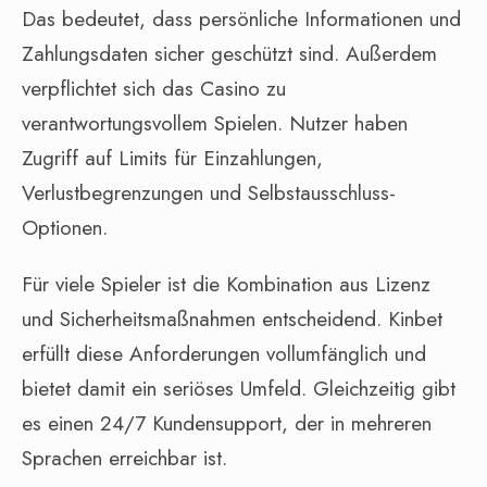
Das bedeutet, dass persönliche Informationen und
Zahlungsdaten sicher geschützt sind. Außerdem
verpflichtet sich das Casino zu
verantwortungsvollem Spielen. Nutzer haben
Zugriff auf Limits für Einzahlungen,
Verlustbegrenzungen und Selbstausschluss-
Optionen.
Für viele Spieler ist die Kombination aus Lizenz
und Sicherheitsmaßnahmen entscheidend. Kinbet
erfüllt diese Anforderungen vollumfänglich und
bietet damit ein seriöses Umfeld. Gleichzeitig gibt
es einen 24/7 Kundensupport, der in mehreren
Sprachen erreichbar ist.