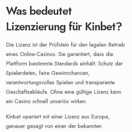
Was bedeutet
Lizenzierung für Kinbet?
Die Lizenz ist der Prüfstein für den legalen Betrieb
eines Online-Casinos. Sie garantiert, dass die
Plattform bestimmte Standards einhält: Schutz der
Spielerdaten, faire Gewinnchancen,
verantwortungsvolles Spielen und transparente
Geschäftsabläufe. Ohne eine gültige Lizenz kann
ein Casino schnell unseriös wirken.
Kinbet operiert mit einer Lizenz aus Europa,
genauer gesagt von einer der bekannten