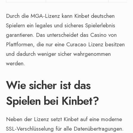
Durch die MGA-Lizenz kann Kinbet deutschen
Spielern ein legales und sicheres Spielerlebnis
garantieren. Das unterscheidet das Casino von
Plattformen, die nur eine Curacao Lizenz besitzen
und dadurch weniger sicher wahrgenommen
werden.
Wie sicher ist das
Spielen bei Kinbet?
Neben der Lizenz setzt Kinbet auf eine moderne
SSL-Verschlüsselung für alle Datenübertragungen.