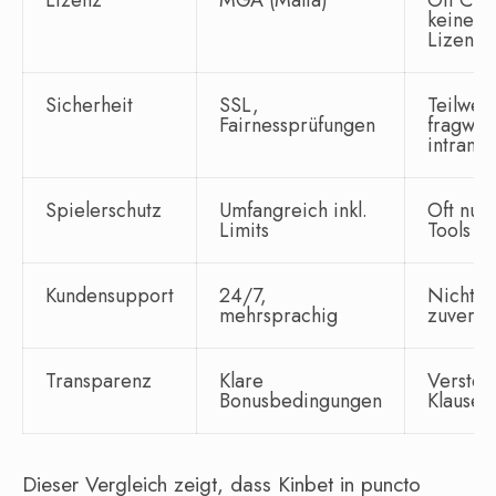
Lizenz
MGA (Malta)
Oft Cur
keine kl
Lizenz
Sicherheit
SSL,
Teilwei
Fairnessprüfungen
fragwür
intrans
Spielerschutz
Umfangreich inkl.
Oft nur 
Limits
Tools
Kundensupport
24/7,
Nicht 
mehrsprachig
zuverläs
Transparenz
Klare
Verstec
Bonusbedingungen
Klauseln
Dieser Vergleich zeigt, dass Kinbet in puncto