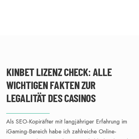
KINBET LIZENZ CHECK: ALLE
WICHTIGEN FAKTEN ZUR
LEGALITÄT DES CASINOS
Als SEO-Kopiräfter mit langjähriger Erfahrung im
iGaming-Bereich habe ich zahlreiche Online-