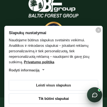
×
Slapukų nustatymai
Naudojame būtinus slapukus svetainės veikimui.
Analitikos ir rinkodaros slapukai – įskaitant reklamų
personalizavimą ir tiek personalizuotą, tiek
nepersonalizuotą reklamą – naudojami tik gavę jūsų
sutikimą.
Privatumo politika
Rodyti informaciją
Leisti visus slapukus
Tik būtini slapukai