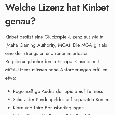
Welche Lizenz hat Kinbet
genau?
Kinbet besitzt eine Glücksspiel-Lizenz aus Malta
(Malta Gaming Authority, MGA). Die MGA gilt als
eine der strengsten und renommiertesten
Regulierungsbehörden in Europa. Casinos mit
MGA-Lizenz müssen hohe Anforderungen erfüllen,
etwa:
Regelmäßige Audits der Spiele auf Fairness
Schutz der Kundengelder auf separaten Konten
Klare und faire Bonusbedingungen